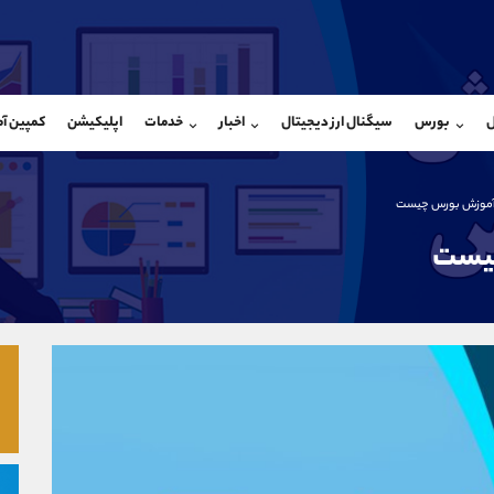
بان فروش
پشتیبان فروش
(یوسف فرخنده)
(فائزه تهرانی)
ل
بورس
سیگنال ارز دیجیتال
اخبار
خدمات
اپلیکیشن
کمپین آ
09194198792
موبایل
9101364784
شروع گفتگو
واتساپ
شروع گفتگ
@Armteam_admin_33
تلگرام
Armteam_admin_104
آموزش بورس چیست
118
داخلی
04
چیست