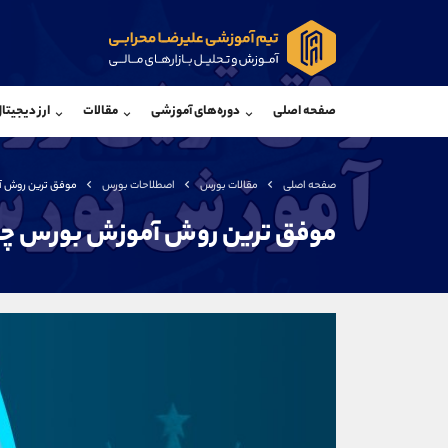
پشتیبان فروش
پشتی
(ایمان پوراسماعیلی)
صفحه اصلی
دوره‌های آموزشی
مقالات
ارز دیجیتا
موبایل
09927779040
موبایل
واتساپ
شروع گفتگو
واتساپ
تلگرام
@Armteam_admin_por
تلگرام
صفحه اصلی
مقالات بورس
اصطلاحات بورس
موفق ترین روش 
داخلی
107
داخلی
موفق ترین روش آموزش بورس 
اطلاعات تماس
(دفتر فروش)
تلفن
تلفن
بدون پیش شماره
اینستاگرام
کانال تلگرام
کانال بله