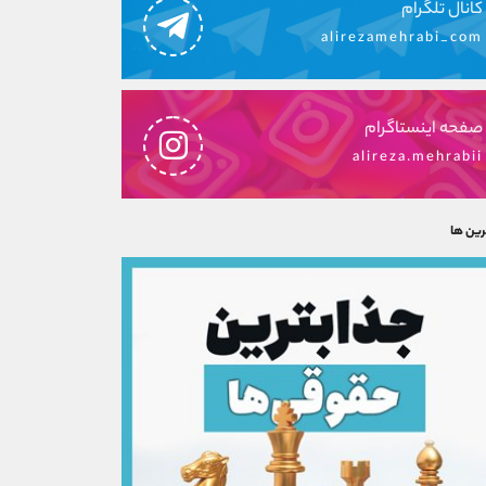
کانال تلگرام
alirezamehrabi_com
صفحه اینستاگرام
alireza.mehrabii
رین ها