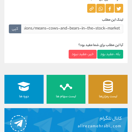
لینک این مطلب
کپی
آیا این مطلب برای شما مفید بود؟
بله ، مفید بود
خیر ، مفید نبود
لیست رمزارزها
لیست سهام ها
دوره ها
کانال تلگرام
alirezamehrabi_com