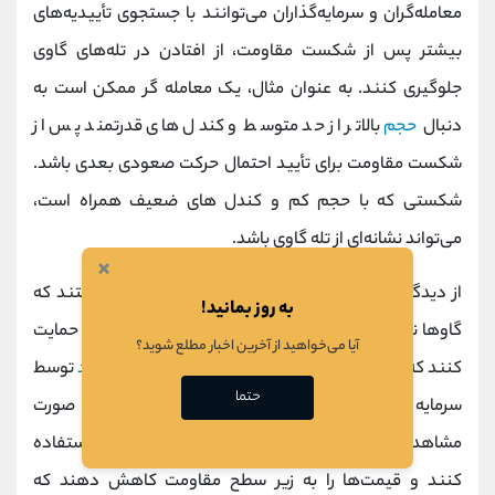
معامله‌گران و سرمایه‌گذاران می‌توانند با جستجوی تأییدیه‌های
بیشتر پس از شکست مقاومت، از افتادن در تله‌های گاوی
جلوگیری کنند. به عنوان مثال، یک معامله گر ممکن است به
دنبال
حجم
بالاتر از حد متوسط و کندل های قدرتمند پس از
شکست مقاومت برای تأیید احتمال حرکت صعودی بعدی باشد.
شکستی که با حجم کم و کندل ‌های ضعیف همراه است،
می‌تواند نشانه‌ای از تله گاوی باشد.
×
از دیدگاه روان‌شناختی، تله‌های گاوی زمانی اتفاق می‌افتند که
به روز بمانید!
گاوها نتوانند از یک رالی صعودی بالاتر از سطح شکست، حمایت
آیا می‌خواهید از آخرین اخبار مطلع شوید؟
کنند که می‌تواند به دلیل فقدان مومنتوم و/یا
سیو سود
توسط
حتما
سرمایه گذاران دیگر باشد. خرس‌ها ممکن است در صورت
مشاهده این واگرایی، از فرصت فروش اوراق بهادار استفاده
کنند و قیمت‌ها را به زیر سطح مقاومت کاهش دهند که