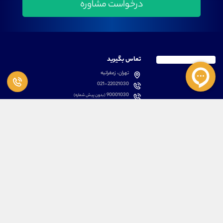
تماس بگیرید
تهران، زعفرانیه
021-22021030
90001030
(بدون پیش شماره)
پشتیبانی
دسترسی سریع
سوالات متداول
مطالب آموزشی بورس
دانلود اپلیکیشن اختصاصی
لیست دوره های آموزشی
نرم افزار های کاربردی
معرفی سهام ها
قوانین و مقررات
تحلیل تکنیکال رمز ارزها
کانال رسمی در پیام رسان بله
درباره ما