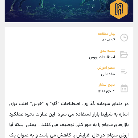
موبایل
09194198792
واتساپ
شروع گفتگو
تلگرام
@Armteam_admin_33
داخلی
118
زمان مطالعه
7 دقیقه
پشتیبان فروش
(محسن یزدی)
دسته بندی
موبایل
09304891085
اصطلاحات بورس
واتساپ
شروع گفتگو
تلگرام
@Armteam_admin_103
سطح آموزش
مقدماتی
داخلی
103
تاریخ انتشار
۱۴ دی ۱۴۰۰
اطلاعات تماس
(دفتر فروش)
تلفن
021-22021030
در دنیای سرمایه گذاری، اصطلاحات "گاو" و "خرس" اغلب برای
تلفن
021-22021040
اشاره به شرایط بازار استفاده می شود. این عبارات نحوه عملکرد
بدون پیش شماره
90001030
بازارهای سهام را به طور کلی توصیف می کنند - یعنی اینکه آیا
اینستاگرام
@alireza.mehrabii
کانال تلگرام
@alirezamehrabi_com
ارزش سهام در حال افزایش یا کاهش می باشد و به عنوان یک