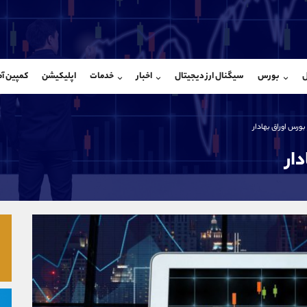
بان فروش
پشتیبان فروش
(ایمان پوراسماعیلی)
(فائزه تهرانی)
ل
بورس
سیگنال ارز دیجیتال
اخبار
خدمات
اپلیکیشن
کمپین آ
09927779040
موبایل
9101364784
شروع گفتگو
واتساپ
شروع گفتگ
@Armteam_admin_por
تلگرام
Armteam_admin_104
بورس اوراق بهادار
107
داخلی
04
ار