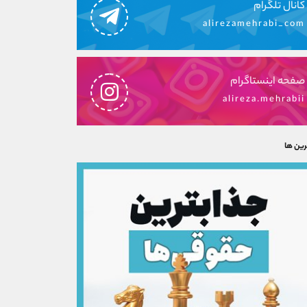
کانال تلگرام
alirezamehrabi_com
صفحه اینستاگرام
alireza.mehrabii
رین ها