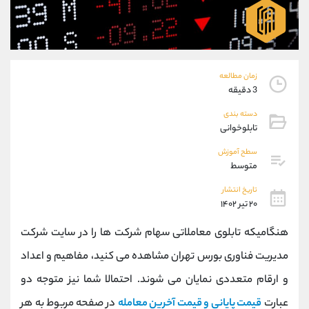
موبایل
09194198792
واتساپ
شروع گفتگو
تلگرام
@Armteam_admin_33
داخلی
118
زمان مطالعه
3 دقیقه
پشتیبان فروش
(ایمان پوراسماعیلی)
دسته بندی
موبایل
09927779040
تابلوخوانی
واتساپ
شروع گفتگو
تلگرام
@Armteam_admin_por
سطح آموزش
متوسط
داخلی
107
تاریخ انتشار
۲۰ تیر ۱۴۰۲
اطلاعات تماس
(دفتر فروش)
تلفن
021-22021030
هنگامیکه تابلوی معاملاتی سهام شرکت ها را در سایت شرکت
تلفن
021-22021040
مدیریت فناوری بورس تهران مشاهده می کنید، مفاهیم و اعداد
بدون پیش شماره
90001030
و ارقام متعددی نمایان می شوند. احتمالا شما نیز متوجه دو
اینستاگرام
@alireza.mehrabii
کانال تلگرام
@alirezamehrabi_com
عبارت
قیمت پایانی و قیمت آخرین معامله
در صفحه مربوط به هر