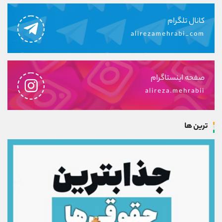
کانال تلگرام
alirezamehrabi_com
صفحه اینستاگرام
alireza.mehrabii
ترین ها