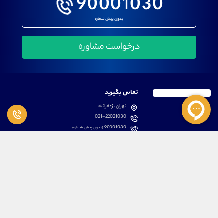
90001030
بدون پیش شماره
تماس بگیرید
تهران، زعفرانیه
021-22021030
90001030
(بدون پیش شماره)
پشتیبانی
دسترسی سریع
سوالات متداول
مطالب آموزشی بورس
دانلود اپلیکیشن اختصاصی
لیست دوره های آموزشی
نرم افزار های کاربردی
معرفی سهام ها