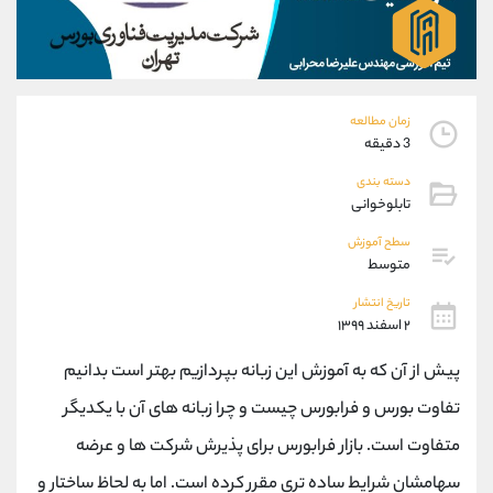
موبایل
09101364784
واتساپ
شروع گفتگو
تلگرام
@Armteam_admin_104
داخلی
104
زمان مطالعه
3 دقیقه
پشتیبان فروش
(محسن یزدی)
دسته بندی
موبایل
09304891085
تابلوخوانی
واتساپ
شروع گفتگو
تلگرام
@Armteam_admin_103
سطح آموزش
متوسط
داخلی
103
تاریخ انتشار
۲ اسفند ۱۳۹۹
اطلاعات تماس
(دفتر فروش)
تلفن
021-22021030
پیش از آن که به آموزش این زبانه بپردازیم بهتر است بدانیم
تلفن
021-22021040
تفاوت بورس و فرابورس چیست و چرا زبانه های آن با یکدیگر
بدون پیش شماره
90001030
متفاوت است. بازار فرابورس برای پذیرش شرکت ها و عرضه
اینستاگرام
@alireza.mehrabii
کانال تلگرام
@alirezamehrabi_com
سهامشان شرایط ساده تری مقرر کرده است. اما به لحاظ ساختار و