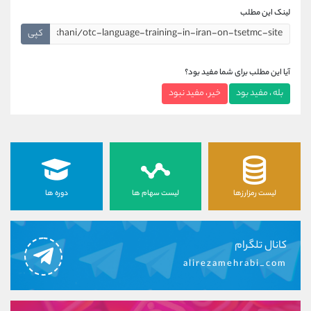
لینک این مطلب
کپی
آیا این مطلب برای شما مفید بود؟
بله ، مفید بود
خیر ، مفید نبود
لیست رمزارزها
لیست سهام ها
دوره ها
کانال تلگرام
alirezamehrabi_com