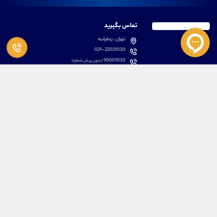
تماس بگیرید
تهران، زعفرانیه
021-22021030
90001030
(بدون پیش شماره)
پشتیبانی
دسترسی سریع
سوالات متداول
مطالب آموزشی بورس
دانلود اپلیکیشن اختصاصی
لیست دوره های آموزشی
نرم افزار های کاربردی
معرفی سهام ها
قوانین و مقررات
تحلیل تکنیکال رمز ارزها
کانال رسمی در پیام رسان بله
درباره ما
کلیه حقوق مادی و معنوی برای تیم آموزشی علیرضا محرابی محفوظ می باشد.
ARM Web Design Group