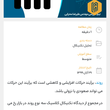
موبایل
09927779040
واتساپ
شروع گفتگو
تلگرام
@Armteam_admin_por
داخلی
107
زمان مطالعه
1 دقیقه
پشتیبان فروش
(یوسف فرخنده)
دسته بندی
موبایل
09194198792
تحلیل تکنیکال
واتساپ
شروع گفتگو
تلگرام
@Armteam_admin_33
سطح آموزش
متوسط
داخلی
118
تاریخ انتشار
۲۹ آبان ۱۳۹۹
اطلاعات تماس
(دفتر فروش)
تلفن
021-22021030
روند
، برآیند حرکات افزایشی و کاهشی است که برآیند این حرکات
تلفن
021-22021040
می تواند صعودی یا نزولی باشد.
بدون پیش شماره
90001030
اینستاگرام
@alireza.mehrabii
در مجموع از دیدگاه تکنیکال کلاسیک سه نوع روند در بازار رخ می
کانال تلگرام
@alirezamehrabi_com