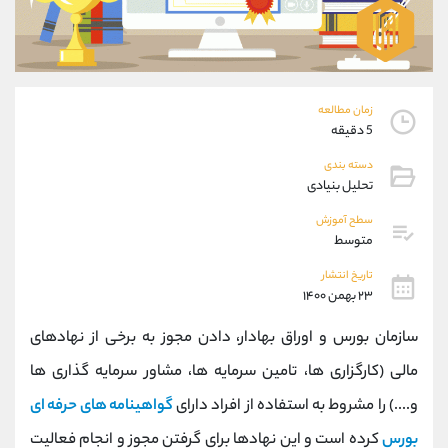
موبایل
09927779040
واتساپ
شروع گفتگو
تلگرام
@Armteam_admin_por
داخلی
107
زمان مطالعه
5 دقیقه
پشتیبان فروش
(فائزه تهرانی)
دسته بندی
موبایل
09101364784
تحلیل بنیادی
واتساپ
شروع گفتگو
تلگرام
@Armteam_admin_104
سطح آموزش
متوسط
داخلی
104
تاریخ انتشار
۲۳ بهمن ۱۴۰۰
اطلاعات تماس
(دفتر فروش)
تلفن
021-22021030
سازمان بورس و اوراق بهادار، دادن مجوز به برخی از نهادهای
تلفن
021-22021040
مالی (کارگزاری ها، تامین سرمایه ها، مشاور سرمایه گذاری ها
بدون پیش شماره
90001030
و....) را مشروط به استفاده از افراد دارای
گواهینامه های حرفه ای
اینستاگرام
@alireza.mehrabii
کانال تلگرام
@alirezamehrabi_com
بورس
کرده است و این نهادها برای گرفتن مجوز و انجام فعالیت