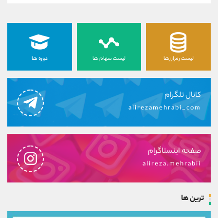
لیست رمزارزها
لیست سهام ها
دوره ها
کانال تلگرام
alirezamehrabi_com
صفحه اینستاگرام
alireza.mehrabii
ترین ها