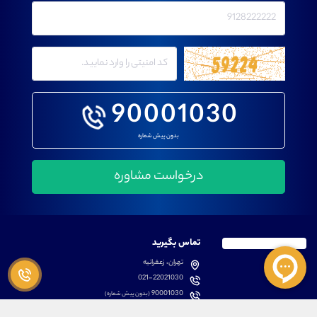
90001030
بدون پیش شماره
تماس بگیرید
تهران، زعفرانیه
021-22021030
90001030
(بدون پیش شماره)