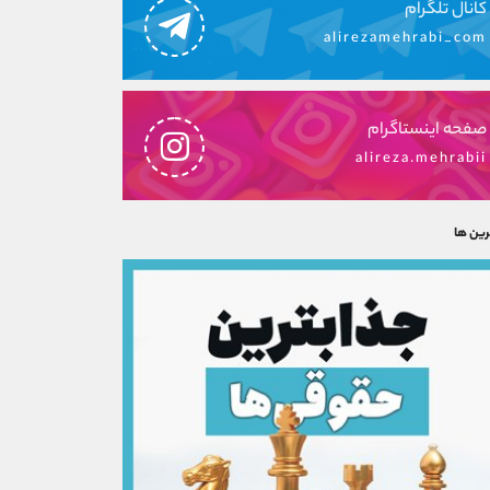
کانال تلگرام
alirezamehrabi_com
صفحه اینستاگرام
alireza.mehrabii
رین ها