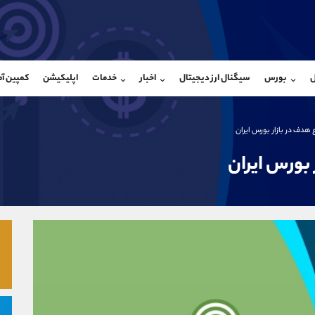
بان فروش
پشتیبان فروش
(ایمان پوراسماعیلی)
(فائزه تهرانی)
ل
بورس
سیگنال ارز دیجیتال
اخبار
خدمات
اپلیکیشن
کمپین آ
09927779040
موبایل
9101364784
شروع گفتگو
واتساپ
شروع گفتگ
@Armteam_admin_por
تلگرام
Armteam_admin_104
ع هدف در بازار بورس ایران
107
داخلی
04
 بورس ایران