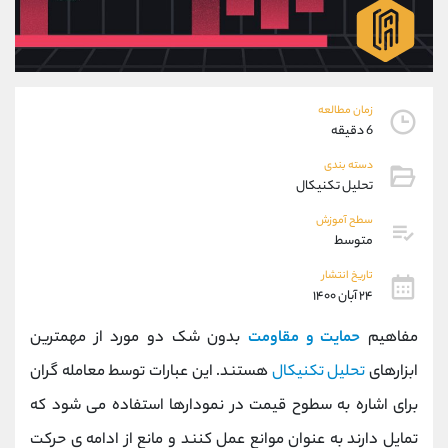
موبایل
09194198792
واتساپ
شروع گفتگو
تلگرام
@Armteam_admin_33
داخلی
118
زمان مطالعه
6 دقیقه
پشتیبان فروش
(محسن یزدی)
دسته بندی
موبایل
09304891085
تحلیل تکنیکال
واتساپ
شروع گفتگو
تلگرام
@Armteam_admin_103
سطح آموزش
متوسط
داخلی
103
تاریخ انتشار
۲۴ آبان ۱۴۰۰
اطلاعات تماس
(دفتر فروش)
تلفن
021-22021030
مفاهیم
حمایت و مقاومت
بدون شک دو مورد از مهمترین
تلفن
021-22021040
ابزارهای
تحلیل تکنیکال
هستند. این عبارات توسط معامله گران
بدون پیش شماره
90001030
برای اشاره به سطوح قیمت در نمودارها استفاده می شود که
اینستاگرام
@alireza.mehrabii
کانال تلگرام
@alirezamehrabi_com
تمایل دارند به عنوان موانع عمل کنند و مانع از ادامه ی حرکت