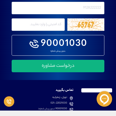
90001030
بدون پیش شماره
تماس بگیرید
تهران، زعفرانیه
021-22021030
90001030
(بدون پیش شماره)