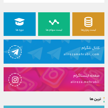
لیست رمزارزها
لیست سهام ها
دوره ها
کانال تلگرام
alirezamehrabi_com
صفحه اینستاگرام
alireza.mehrabii
ترین ها