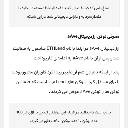
مبلغ وامی که دریافت می کنید دقیقا ارتباط مستقیمی دارد با
مقدار سرمایه و دارائی دیجیتالی شما در این شبکه
معرفی توکن ارز دیجیتال aAve
ارز دیجیتال aAve در ابتدا با نام ETHLend مشغول به فعالیت
شد و پس از آن با نام aAve به ادامه ی کار پرداخت.
بعد از اینکه نام این هم ارز تغییر پیدا کرد کاربران مجبور بودند
تا برای منتقل کردن توکن های Lend می بایست که حتما این
توکن ها را توکن aAve عوض می کردند .
جالب است که بدانید در انجام این فرایند و تبدیل به ازای هر 100
عدد توکن ، 1 عدد توکن aAve تعلق می گیرد.