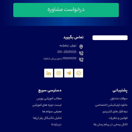
تماس بگیرید
تهران، زعفرانیه
021-22021030
90001030
(بدون پیش شماره)
پشتیبانی
دسترسی سریع
سوالات متداول
مطالب آموزشی بورس
دانلود اپلیکیشن اختصاصی
لیست دوره های آموزشی
نرم افزار های کاربردی
معرفی سهام ها
قوانین و مقررات
تحلیل تکنیکال رمز ارزها
کانال رسمی در پیام رسان بله
درباره ما