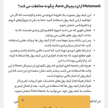
Metamask از ارز دیجیتال Aave چگونه محافظت می کند؟
این کیف پول بصورت یک افزونه کروم می باشد و لازم است که اگر می
خواهید از این کیف پول استفاده کنید حتما به یکی از مرورگرهای کروم
و یا فایرفکس متصل شوید.
همان طوری که می دانید امروزه کلاهبرداران زیادی هستند که به
ساخت کیف پول های تقلبی می پردازند.
پس این نکته بسیار مهم است که از کیف پول ها و والت هایی استفاده
کنید که اعتبار بسیار زیادی داشته باشند.
از شبکه های خریدی تهیه کنید که امنیت بالایی داتشه باشند و همین
طور مطلع شوید که چه تعداد افرادی از این کیف پول ها استفاده کرده
اند و آیا راضی بوده اند یا خیر.
هرچه قدر جامعه آماری افرادی که برای نگهداری ارز دیجیتال Aave از این
والت ها استفاده می کنند بیشتر باشد نشان دهنده ی این است که این
کیفر پول از اعتبار بالایی برخوردار است.
شما از هرکدام از کیف پول‌های متامسک، مای اتر ولت، لجر و یا از
هرکدام از کیف پول ها که استفاده می کنید ، بعد از اتصال ایمن و
سلامت به کیف پول خود، می‌توانید به جامعۀ Aave متصل شوید.
×
در ادامه به نحوه وام دادن و وام گرفتن در شبکه Aave می