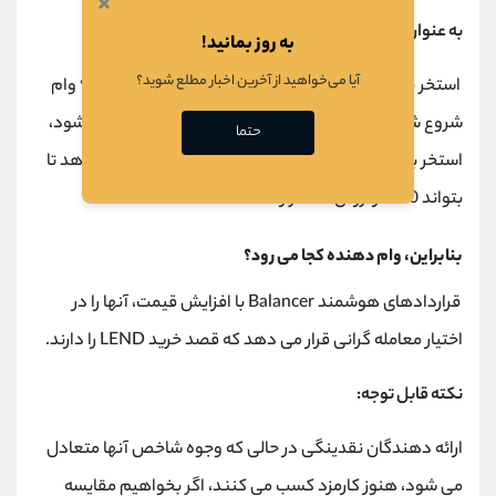
×
به عنوان مثال:
به روز بمانید!
آیا می‌خواهید از آخرین اخبار مطلع شوید؟
استخر بالانسر ممکن است با 25٪ ETH ، 25٪ DAI و 50٪ وام
شروع شود. اگر در برهه ای از زمان، قیمت LEND دو برابر شود،
حتما
استخر به طور خودکار میزان وام باقیمانده را کاهش می دهد تا
بتواند 50٪ از ارزش استخر را حفظ کند.
بنابراین، وام دهنده کجا می رود؟
قراردادهای هوشمند Balancer با افزایش قیمت، آنها را در
اختیار معامله گرانی قرار می دهد که قصد خرید LEND را دارند.
نکته قابل توجه:
ارائه دهندگان نقدینگی در حالی که وجوه شاخص آنها متعادل
می شود، هنوز کارمزد کسب می کنند، اگر بخواهیم مقایسه