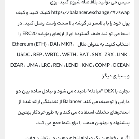
سپس می توانید بلافاصله شروع کنید، روی
https://balancer.exchange/#/swap کلیک کنید و کیف
پول خود را با بالانسر در گوشه بالا سمت راست وصل کنید. در
اینجا می توانید طیف گسترده ای از ارزهای رمزپایه ERC20 را
انتخاب کنید. به عنوان مثال ، Ethereum (ETH) ، DAI ، MKR ،
USDC ، REP ، WBTC ، WETH ، BAT ، SNX ، ZRX ، LINK ،
DZAR ، UMA ، LRC ، REN ، LEND ، KNC ، COMP ، OCEAN
و بسیاری دیگر!
تجارت با DEX "مبادله" نامیده می شود و تبادل ساده بین دو
دارایی را توصیف می کند. Balancer از نقدینگی ارائه شده از
استخرهای مختلف استفاده می کند و به طور خودکار بهترین
پیشنهاد و بهترین قیمت را برای شما جمع می کند.
اگر می خواهید یک مبادله انجام دهید، می توانید جفت