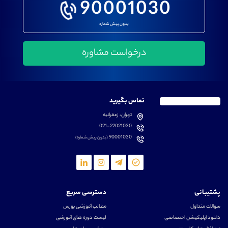
90001030
بدون پیش شماره
تماس بگیرید
تهران، زعفرانیه
021-22021030
90001030
(بدون پیش شماره)
پشتیبانی
دسترسی سریع
سوالات متداول
مطالب آموزشی بورس
دانلود اپلیکیشن اختصاصی
لیست دوره های آموزشی