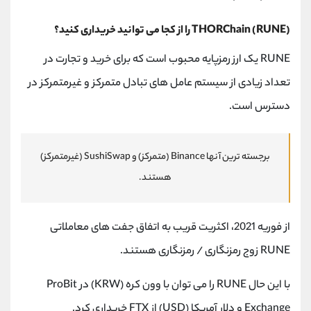
THORChain (RUNE) را از کجا می توانید خریداری کنید؟
RUNE یک ارز رمزپایه محبوب است که برای خرید و تجارت در
تعداد زیادی از سیستم عامل های تبادل متمرکز و غیرمتمرکز در
دسترس است.
برجسته ترین آنها Binance (متمرکز) و SushiSwap (غیرمتمرکز)
هستند.
از فوریه 2021، اکثریت قریب به اتفاق جفت های معاملاتی
RUNE زوج رمزنگاری / رمزنگاری هستند.
با این حال RUNE را می توان با وون کره (KRW) در ProBit
Exchange و دلار آمریکا (USD) از FTX خریداری کرد.