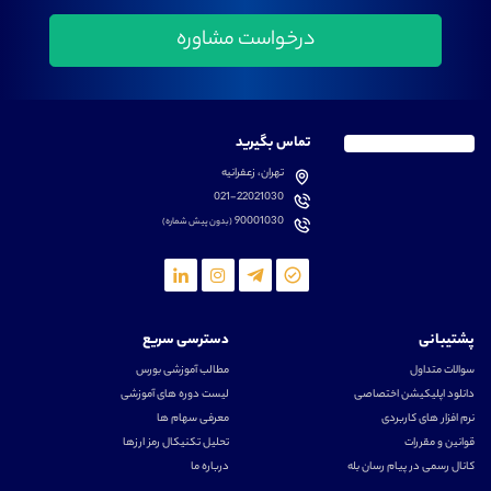
تماس بگیرید
تهران، زعفرانیه
021-22021030
90001030
(بدون پیش شماره)
پشتیبانی
دسترسی سریع
سوالات متداول
مطالب آموزشی بورس
دانلود اپلیکیشن اختصاصی
لیست دوره های آموزشی
نرم افزار های کاربردی
معرفی سهام ها
قوانین و مقررات
تحلیل تکنیکال رمز ارزها
کانال رسمی در پیام رسان بله
درباره ما