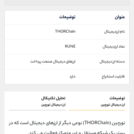
عنوان
توضیحات
نام ارزدیجیتال
THORChain
نماد ارزدیجیتال
RUNE
دسته ارز دیجیتال
ارزهای دیجیتال صنعت پرداخت
قابلیت استخراج
دارد
توضیحات
تحلیل تکنیکال
ارز دیجیتال تورچین
ارز دیجیتال تورچین
تورچین (THORChain) نوعی دیگر از ارزهای دیجیتال است که در
بستر یک شبکه مستقل و غیر متمرکز فعالیت می کند.