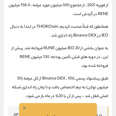
از فوریه 2021 ، از مجموع 500 میلیون مورد عرضه ، 158.4 میلیون
RENE در گردش است.
همانطور که قبلاً صحبت کردیم، THORChain در ابتدا به دنبال
IEO در Binance DEX راه اندازی شد.
به عنوان بخشی از IEO 20 میلیون RUNE فروخته شد. پیش از
این ، در دوره های قبلی تأمین بودجه، 130 میلیون RENE
فروخته شده بود.
طبق پیشنهاد رسمی Binance DEX ، 10٪ از کل عرضه (50
میلیون توکن) به تیم اختصاص یافت و تا زمان راه اندازی شبکه
اصلی قفل شد - پس از آن با 20٪ در ماه باز می شود.
×
در حال حاضر THORChain دارای منحنی انتشار است که از 30 AP