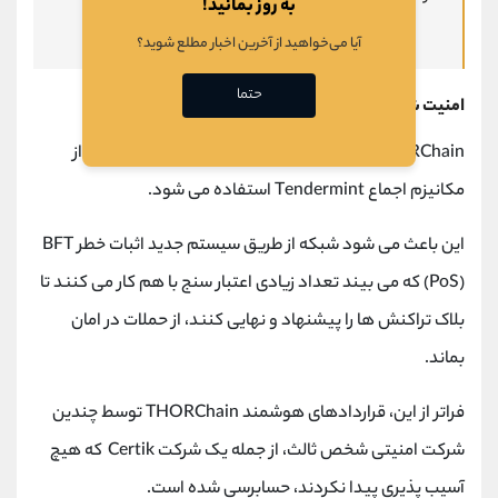
به روز بمانید!
آوریل شروع می شود.
آیا می‌خواهید از آخرین اخبار مطلع شوید؟
حتما
امنیت شبکه THORChain چگونه است؟
THORChain با استفاده از Cosmos SDK ساخته شده و از
مکانیزم اجماع Tendermint استفاده می شود.
این باعث می شود شبکه از طریق سیستم جدید اثبات خطر BFT
(PoS) که می بیند تعداد زیادی اعتبار سنج با هم کار می کنند تا
بلاک تراکنش ها را پیشنهاد و نهایی کنند، از حملات در امان
بماند.
فراتر از این، قراردادهای هوشمند THORChain توسط چندین
شرکت امنیتی شخص ثالث، از جمله یک شرکت Certik که هیچ
آسیب پذیری پیدا نکردند، حسابرسی شده است.