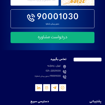
90001030
بدون پیش شماره
تماس بگیرید
تهران، زعفرانیه
021-22021030
90001030
(بدون پیش شماره)
پشتیبانی
دسترسی سریع