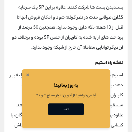
پسندیدن پست ها شرکت کنند. علاوه بر این SP یک سرمایه
گذاری طولانی مدت در نظر گرفته شود و امکان فروش آنها تا
قبل از 13 هفته نگه داری وجود ندارد. همچنین 50 درصد از
پرداخت های ارایه شده به کاربران از جنس SP بوده و برخلاف دو
ارز دیگر توانایی معامله آن خارج از شبکه وجود ندارد.
نقشه راه استیم
×
استیم در تلاش است تا نحوه کارکرد شبکه های اجتماعی را تغییر
به روز بمانید!
دهد، بر خلاف شبکه های اجتماعی مانند فیس بوک که به
کاربران خود هیچ پاداشی نمی دهد، شبکه استیم به طور
آیا می‌خواهید از آخرین اخبار مطلع شوید؟
مستقیم به کاربران خود با سکه های استیم پاداش می دهد.
حتما
علاوه بر نویسندگان و تولید کنندگان محتوا، ارزیابی کنندگان، یا
کسانی که برای پست ها لایک و کامنت می نویسند، نیز پاداش