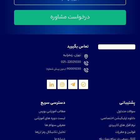
تماس بگیرید
تهران، زعفرانیه
021-22021030
90001030
(بدون پیش شماره)
پشتیبانی
دسترسی سریع
سوالات متداول
مطالب آموزشی بورس
دانلود اپلیکیشن اختصاصی
لیست دوره های آموزشی
نرم افزار های کاربردی
معرفی سهام ها
قوانین و مقررات
تحلیل تکنیکال رمز ارزها
کانال رسمی در پیام رسان بله
درباره ما