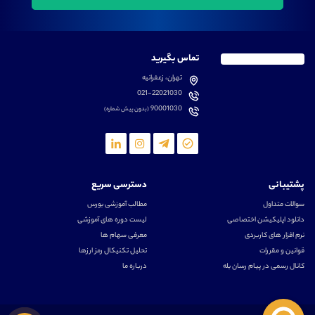
تماس بگیرید
تهران، زعفرانیه
021-22021030
90001030
(بدون پیش شماره)
پشتیبانی
دسترسی سریع
سوالات متداول
مطالب آموزشی بورس
دانلود اپلیکیشن اختصاصی
لیست دوره های آموزشی
نرم افزار های کاربردی
معرفی سهام ها
قوانین و مقررات
تحلیل تکنیکال رمز ارزها
کانال رسمی در پیام رسان بله
درباره ما