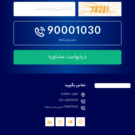
90001030
بدون پیش شماره
تماس بگیرید
تهران، زعفرانیه
021-22021030
90001030
(بدون پیش شماره)