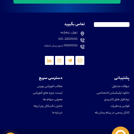
تماس بگیرید
تهران، زعفرانیه
021-22021030
90001030
(بدون پیش شماره)
پشتیبانی
دسترسی سریع
سوالات متداول
مطالب آموزشی بورس
دانلود اپلیکیشن اختصاصی
لیست دوره های آموزشی
نرم افزار های کاربردی
معرفی سهام ها
قوانین و مقررات
تحلیل تکنیکال رمز ارزها
کانال رسمی در پیام رسان بله
درباره ما