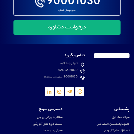
90001030
بدون پیش شماره
تماس بگیرید
تهران، زعفرانیه
021-22021030
90001030
(بدون پیش شماره)
پشتیبانی
دسترسی سریع
سوالات متداول
مطالب آموزشی بورس
دانلود اپلیکیشن اختصاصی
لیست دوره های آموزشی
نرم افزار های کاربردی
معرفی سهام ها