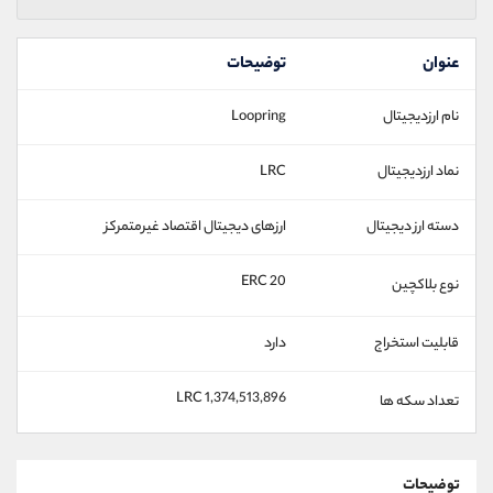
عنوان
توضیحات
نام ارزدیجیتال
Loopring
نماد ارزدیجیتال
LRC
دسته ارز دیجیتال
ارزهای دیجیتال اقتصاد غیرمتمرکز
ERC 20
نوع بلاکچین
قابلیت استخراج
دارد
1,374,513,896 LRC
تعداد سکه ها
توضیحات