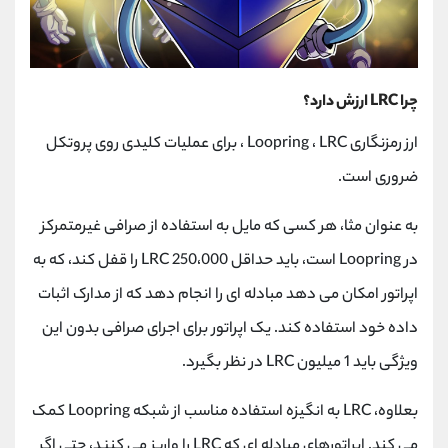
چرا LRC ارزش دارد؟
ارز رمزنگاری Loopring ، LRC ، برای عملیات کلیدی روی پروتکل
ضروری است.
به عنوان مثا، هر کسی که مایل به استفاده از صرافی غیرمتمرکز
در Loopring است، باید حداقل 250،000 LRC را قفل کند، که به
اپراتور امکان می دهد مبادله ای را انجام دهد که از مدارک اثبات
داده خود استفاده کند. یک اپراتور برای اجرای صرافی بدون این
ویژگی باید 1 میلیون LRC در نظر بگیرد.
بعلاوه، LRC به انگیزه استفاده مناسب از شبکه Loopring کمک
می کند. اپراتورهای مبادله ای که LRC را واریز می کنند، حتی اگر