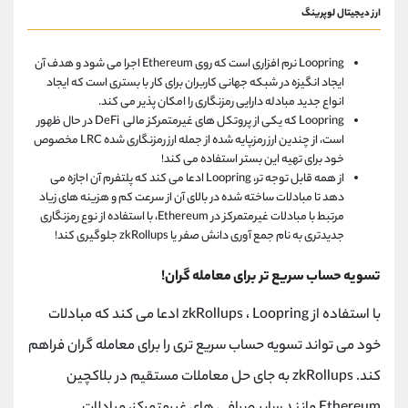
ارز دیجیتال لوپرینگ
Loopring نرم افزاری است که روی Ethereum اجرا می شود و هدف آن
ایجاد انگیزه در شبکه جهانی کاربران برای کار با بستری است که ایجاد
انواع جدید مبادله دارایی رمزنگاری را امکان پذیر می کند.
Loopring که یکی از پروتکل های غیرمتمرکز مالی DeFi در حال ظهور
است، از چندین ارز رمزپایه شده از جمله ارز رمزنگاری شده LRC مخصوص
خود برای تهیه این بستر استفاده می کند!
از همه قابل توجه تر، Loopring ادعا می کند که پلتفرم آن اجازه می
دهد تا مبادلات ساخته شده در بالای آن از سرعت کم و هزینه های زیاد
مرتبط با مبادلات غیرمتمرکز در Ethereum، با استفاده از نوع رمزنگاری
جدیدتری به نام جمع آوری دانش صفر یا zkRollups جلوگیری کند!
تسویه حساب سریع تر برای معامله گران!
با استفاده از zkRollups ، Loopring ادعا می کند که مبادلات
خود می تواند تسویه حساب سریع تری را برای معامله گران فراهم
کند. zkRollups به جای حل معاملات مستقیم در بلاکچین