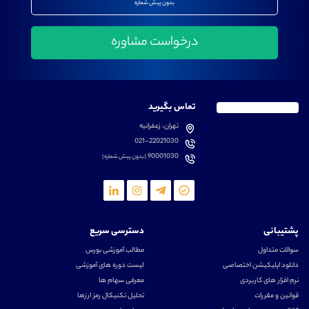
بدون پیش شماره
تماس بگیرید
تهران، زعفرانیه
021-22021030
90001030
(بدون پیش شماره)
پشتیبانی
دسترسی سریع
سوالات متداول
مطالب آموزشی بورس
دانلود اپلیکیشن اختصاصی
لیست دوره های آموزشی
نرم افزار های کاربردی
معرفی سهام ها
قوانین و مقررات
تحلیل تکنیکال رمز ارزها