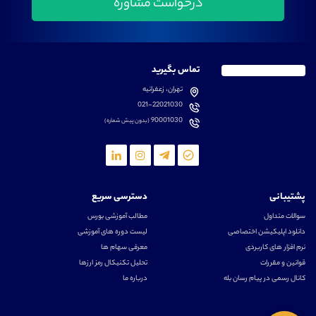
تماس بگیرید
تهران، زعفرانیه
021-22021030
90001030
(بدون پیش شماره)
پشتیبانی
دسترسی سریع
سوالات متداول
مطالب آموزشی بورس
دانلود اپلیکیشن اختصاصی
لیست دوره های آموزشی
نرم افزار های کاربردی
معرفی سهام ها
قوانین و مقررات
تحلیل تکنیکال رمز ارزها
کانال رسمی در پیام رسان بله
درباره ما