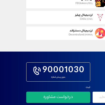
FEGtoken
(FEG)
ارز دیجیتال چیلیز
Chiliz
(CHZ)
ارز دیجیتال دسنترالند
Decentraland
(MANA)
90001030
بدون پیش شماره
ثبت