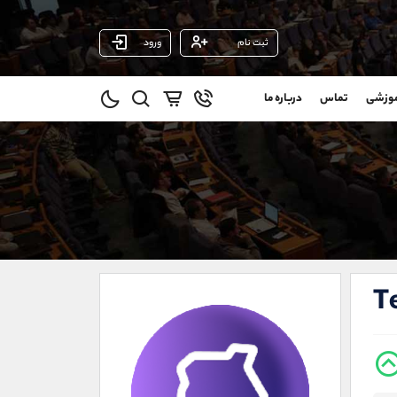
ثبت نام
ورود
پشتیبان فروش
(ایمان پوراسماعیلی)
موزشی
تماس
درباره ما
0
موبایل
09927779040
و
واتساپ
شروع گفتگو
@
تلگرام
@Armteam_admin_por
1
داخلی
107
021-22021030
021-22021040
T
90001030
@alireza.mehrabii
@alirezamehrabi_com
@alirezamehrabi_official