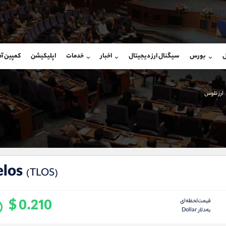
بان فروش
پشتیبان فروش
(محسن یزدی)
(فائزه تهرانی)
ل
بورس
سیگنال ارز دیجیتال
اخبار
خدمات
اپلیکیشن
کمپین آ
09304891085
موبایل
9101364784
شروع گفتگو
واتساپ
شروع گفتگ
@Armteam_admin_103
تلگرام
Armteam_admin_104
ارز تلوس
103
داخلی
04
elos
(TLOS)
$ 0.210
قیمت‌لحظه‌ای
به‌دلار Dollar