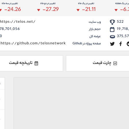
ر در یک هفته
تغییر در یک ماه
تغییر در دو ماه
تغییر در سه ماه
-24.26
-27.29
-21.11
-6.
https://telos.net/
522
وب سایت
78,701,056
19,718
حجم بازار
0
375,5
عرضه کل
https://github.com/telosnetwork
صفحه پروژه در Github
چارت قیمت
تاریخچه قیمت
ع
ن
ن