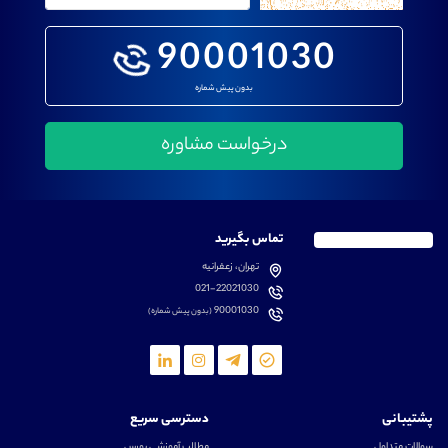
90001030
بدون پیش شماره
تماس بگیرید
تهران، زعفرانیه
021-22021030
90001030
(بدون پیش شماره)
پشتیبانی
دسترسی سریع
سوالات متداول
مطالب آموزشی بورس