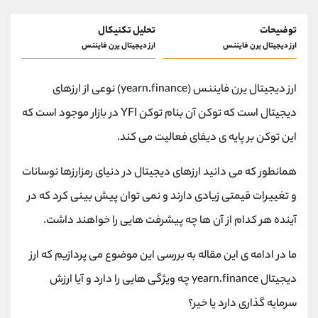
توضیحات
تحلیل تکنیکال
ارز دیجیتال یرن فایننس
ارز دیجیتال یرن فایننس
ارز دیجیتال یرن فایننس (yearn.finance) نوعی از ارزهای
دیجیتال است که توکن آن بنام توکن YFI در بازار موجود است که
این توکن بر پایه ی دیفای فعالیت می کند.
همانطور که می دانید ارزهای دیجیتال در دنیای رمزارزها نوسانات
و تغییرات قیمتی زیادی دارند و نمی توان پیش بینی کرد که در
آینده هر کدام از آن ها چه پیشرفت هایی را خواهند داشت.
ما در ادامه ی این مقاله به بررسی این موضوع می پردازیم که ارز
دیجیتال yearn.finance چه ویژگی هایی را دارد و آیا ارزش
سرمایه گذاری دارد یا خیر؟