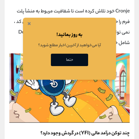
Cronje خود تلاش کرده است تا شفافیت مربوط به منشأ پلت
فرم را حفظ کند ، خاطر نشان کرد که حتی پس از حسابرسی کد ،
×
نمی توان 100٪ ایمن بودن سال مالی را تضمین کرد - DeFi
به روز بمانید!
شامل خطر ذاتی است.
آیا می‌خواهید از آخرین اخبار مطلع شوید؟
حتما
چند توکن درآمد مالی (YFI) در گردش وجود دارد؟