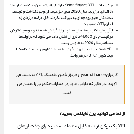
توکن داخلی Yearn.finance YFI دارای 30000 توکن ثابت است. از زمان
راه اندازی در ژوئیه سال 2020 هیچ حق بیمه ای وجود نداشت و توسعه
دهندگان هیچ بودجه اولیه دریافت نکردند ؛کل عرضه در زمان راه
اندازیYFI ، صفربود.
از آن زمان، اکثر عرضه های محدود وارد گردش شده اند و موفقیت توکن
در قیمت بالای 41،000 دلاری آن نشان داده می شود که در اواسط
سپتامبر سال 2020 به فروش رسید.
YFI همچنین اولین ارز رمزنگاری شده بود که ارزش بیشتری داشت از
بیت کوین (BTC) در هر واحد.
کاربران yearn.finance از طریق تأمین نقدینگی YFI به دست می
آورند ، در حالی که دارایی های رمز امتیازات حکمرانی را تعیین می
کنند.
از کجا می توانید یرن فایننس بخرید؟
YFI یک توکن آزادانه قابل معامله است و دارای جفت ارزهای