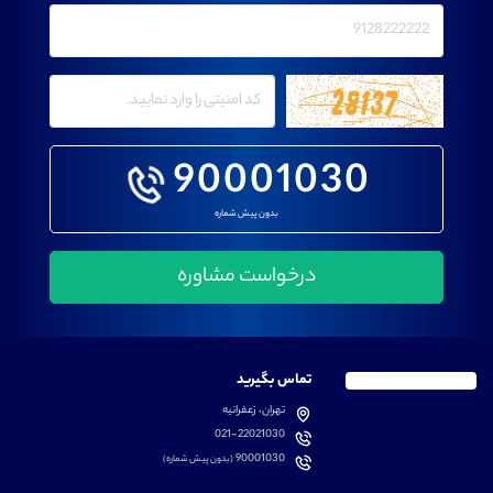
90001030
بدون پیش شماره
تماس بگیرید
تهران، زعفرانیه
021-22021030
90001030
(بدون پیش شماره)