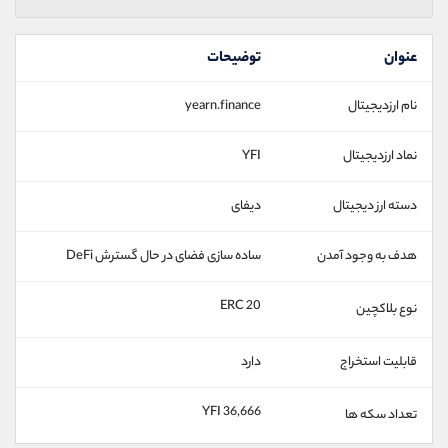
عنوان
توضیحات
نام ارزدیجیتال
yearn.finance
نماد ارزدیجیتال
YFI
دسته ارز دیجیتال
دیفای
هدف به وجود آمدن
ساده‌ سازی فضای در حال گسترش DeFi
ERC 20
نوع بلاکچین
قابلیت استخراج
دارد
36,666 YFI
تعداد سکه ها