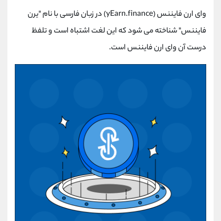
وای ارن فایننس (yEarn.finance) در زبان فارسی با نام "یرن
فایننس" شناخته می شود که این لغت اشتباه است و تلفظ
درست آن وای ارن فایننس است.