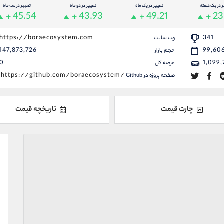
ر در یک هفته
تغییر در یک ماه
تغییر در دو ماه
تغییر در سه ماه
+ 45.54
+ 43.93
+ 49.21
+ 23
https://boraecosystem.com
341
وب سایت
147,873,726
99,60
حجم بازار
0
1,099
عرضه کل
https://github.com/boraecosystem/
صفحه پروژه در Github
چارت قیمت
تاریخچه قیمت
ع
ن
ن