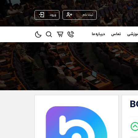
ثبت نام
ورود
پشتیبان فروش
(فائزه تهرانی)
موزشی
تماس
درباره ما
0
موبایل
09101364784
و
واتساپ
شروع گفتگو
@
تلگرام
@Armteam_admin_104
11
داخلی
104
021-22021030
021-22021040
B
90001030
@alireza.mehrabii
@alirezamehrabi_com
@alirezamehrabi_official