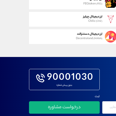
FEGtoken
(FEG)
ارز دیجیتال چیلیز
Chiliz
(CHZ)
ارز دیجیتال دسنترالند
Decentraland
(MANA)
90001030
بدون پیش شماره
ثبت