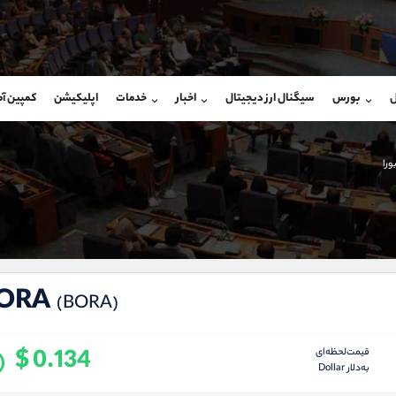
بان فروش
پشتیبان فروش
(محسن یزدی)
(یوسف فرخنده)
ل
بورس
سیگنال ارز دیجیتال
اخبار
خدمات
اپلیکیشن
کمپین آ
09304891085
موبایل
9194198792
شروع گفتگو
واتساپ
شروع گفتگ
@Armteam_admin_103
تلگرام
Armteam_admin_33
ورا
103
داخلی
8
ORA
(BORA)
$ 0.134
قیمت‌لحظه‌ای
به‌دلار Dollar