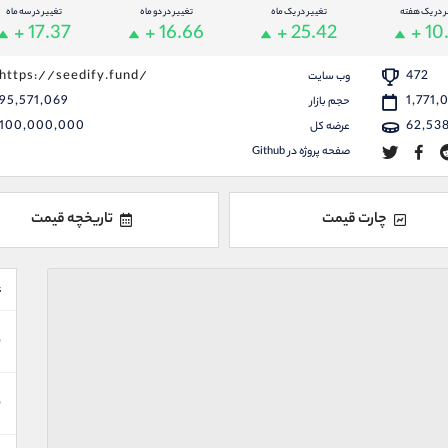
ر در یک هفته
تغییر در یک ماه
تغییر در دو ماه
تغییر در سه ماه
+ 17.37
+ 16.66
+ 25.42
+ 10
https://seedify.fund/
472
وب سایت
95,571,069
1,771,
حجم بازار
100,000,000
62,53
عرضه کل
صفحه پروژه در Github
چارت قیمت
تاریخچه قیمت
ع
ن
ن