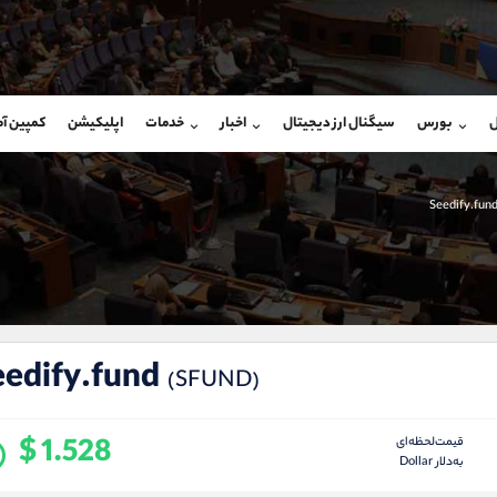
بان فروش
پشتیبان فروش
(محسن یزدی)
(ایمان پوراسماعیلی)
ل
بورس
سیگنال ارز دیجیتال
اخبار
خدمات
اپلیکیشن
کمپین آ
09304891085
موبایل
9927779040
شروع گفتگو
واتساپ
شروع گفتگ
@Armteam_admin_103
تلگرام
Armteam_admin_por
103
داخلی
07
eedify.fund
(SFUND)
$ 1.528
قیمت‌لحظه‌ای
به‌دلار Dollar