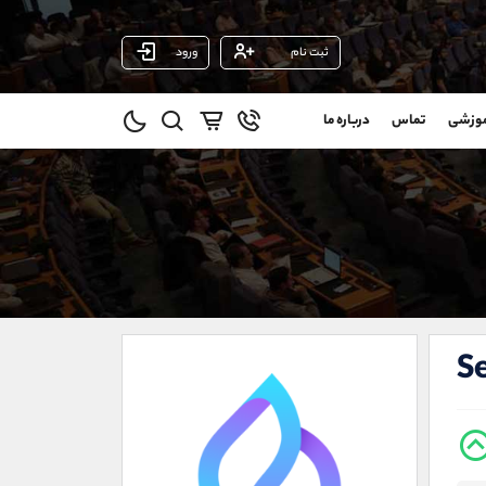
ثبت نام
ورود
پشتیبان فروش
(فائزه تهرانی)
موزشی
تماس
درباره ما
0
موبایل
09101364784
و
واتساپ
شروع گفتگو
@
تلگرام
@Armteam_admin_104
1
داخلی
104
021-22021030
021-22021040
S
90001030
@alireza.mehrabii
@alirezamehrabi_com
@alirezamehrabi_official