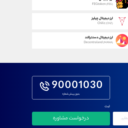
FEGtoken
(FEG)
ارز دیجیتال چیلیز
Chiliz
(CHZ)
ارز دیجیتال دسنترالند
Decentraland
(MANA)
90001030
بدون پیش شماره
ثبت