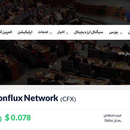
بان فروش
پشتیبان فروش
(فائزه تهرانی)
(محسن یزدی)
ل
بورس
سیگنال ارز دیجیتال
اخبار
خدمات
اپلیکیشن
کمپین آ
09101364784
موبایل
9304891085
شروع گفتگو
واتساپ
شروع گفتگ
@Armteam_admin_104
تلگرام
Armteam_admin_103
ال CFX
104
داخلی
03
onflux Network
(CFX)
$ 0.078
قیمت‌لحظه‌ای
به‌دلار Dollar