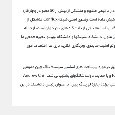
Conflux همچنین فعالیت های جهانی و جامعه خود را با تیمی متنوع و متشکل از بیش از 50 عضو در چهار قاره
از جمله دفاتر در تورنتو، کانادا و لاگوس، نیجریه، گسترش داده است. رهبری اصلی شبکه Conflux متشکل از
نی با سابقه برخی از دانشگاه های برتر جهان است، از جمله
(MIT)، دانشگاه کارنگی ملون، دانشگاه تسینگوا و دانشگاه تورنتو. تجربه جمعی ما
 امنیت سایبری، رمزنگاری، نظریه بازی ها، اقتصاد، امور
 بلاکچین Tree-Graph برای تحقیق در مورد زیرساخت های اساسی سیستم بلاک چین عمومی
Conflux تاسیس شد و توسط بنیانگذار ما Fan Long و با حمایت دولت شانگهای پشتیبانی شد. Andrew Chi-
ه و تنها برنده جایزه تورینگ چین ، به عنوان رئیس دانشمند در این