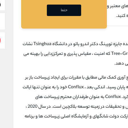
برای معامله کانفلوکس(CFX) می توانید از صرافی های معتبر و شناخته شده ای مانند بایننس، اوککس(OkEx)،
حتما
شبکه Conflux از آزمایشگاه تحقیقاتی دریافت کننده جایزه تورینگ دکتر اندرو یائو در دانشگاه Tsinghua نشات
گرفته است. این تحقیق با مکانیزم اجماع جدید Tree-Graph که امنیت ، مقیاس پذیری و تمرکززدایی را بهینه می
می دهد.
تشکیل شد و یک جمع آوری کمک مالی مطابق با مقررات برای ایجاد زیرساخت باز بر
اساس این مکانیسم اجماع دستیابی به موفقیت ، به پایان رسید. اندکی بعد ، Conflux خود را به عنوان تنها ایالت
تأیید شده بلاک چین عمومی و بدون اجازه تأسیس کرد. Conflux به عنوان طرفداران محترم زیرساخت های
بلاکچین عمومی در چین ، در حال پیشرفت در آموزش و تحقیقات در زمینه توسعه بلاکچین است. در سال 2020 ،
ه تحقیقاتی Tree-Graph را با مشارکت دولت شانگهای و آزمایشگاه اصلی زیرساخت ها و برنامه