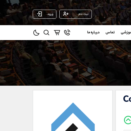
ثبت نام
ورود
پشتیبان فروش
(یوسف فرخنده)
موزشی
تماس
درباره ما
0
موبایل
09194198792
و
واتساپ
شروع گفتگو
@
تلگرام
@Armteam_admin_33
1
داخلی
118
021-22021030
021-22021040
C
90001030
@alireza.mehrabii
@alirezamehrabi_com
@alirezamehrabi_official