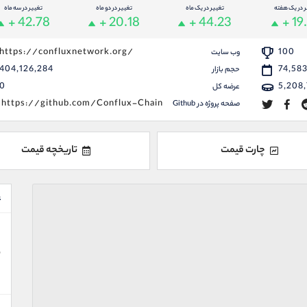
ر در یک هفته
تغییر در یک ماه
تغییر در دو ماه
تغییر در سه ماه
+ 42.78
+ 20.18
+ 44.23
+ 19
https://confluxnetwork.org/
100
وب سایت
404,126,284
74,58
حجم بازار
0
5,208,
عرضه کل
https://github.com/Conflux-Chain
صفحه پروژه در Github
چارت قیمت
تاریخچه قیمت
ع
ن