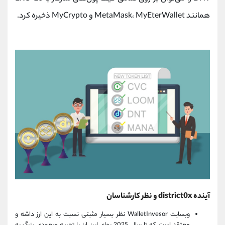
همانند MetaMask، MyEterWallet و MyCrypto ذخیره کرد.
آینده district0x و نظر کارشناسان
وبسایت WalletInvesor نظر بسیار مثبتی نسبت به این ارز داشه و