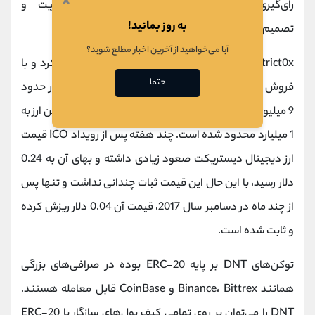
×
رای‌گیری‌های مناطق شرکت کرده و روی مدیریت و
به روز بمانید!
تصمیم‌گیری‌ها در رابطه با آن منطقه تاثیر داشته باشند.
آیا می‌خواهید از آخرین اخبار مطلع شوید؟
district0x در ژانویه سال 2017 یک رویداد ICO برگزار کرد و با
حتما
فروش 600 میلیون توکن DNT با قیمت واحد 0.168 دلار حدود
9 میلیون دلار سرمایه جمع آوری کرد. شمار کل سکه‌های این ارز به
1 میلیارد محدود شده است. چند هفته پس از رویداد ICO قیمت
ارز دیجیتال دیستریکت صعود زیادی داشته و بهای آن به 0.24
دلار رسید، با این حال این قیمت ثبات چندانی نداشت و تنها پس
از چند ماه در دسامبر سال 2017، قیمت آن 0.04 دلار ریزش کرده
و ثابت شده است.
توکن‌های DNT بر پایه ERC-20 بوده در صرافی‌های بزرگی
همانند Binance، Bittrex و CoinBase قابل معامله هستند.
DNT را می‌توان بر روی تمامی کیف پول‌های سازگار با ERC-20