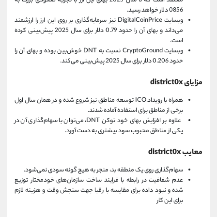
معتقد است که تا سال 2025 بهای این ارز با تجربه صعودی بزرگ به
0856 دلار خواهد رسید.
وبسایت DigitalCoinPrice نیز سرمایه‌گذاری بر روی این ارز را ارزشمند
می‌داند و بهای آن را حدود 0.79 دلار برای سال 2025 پیش‌بینی کرده
است.
وبسایت CryptoGround نسبت به DNT خوش‌بین بوده و بهای آن را
حدود 0.206 دلار برای سال 2025 پیش‌بینی می‌کند.
مزایای district0x
همراه با رویداد ICO توسعه مناطق نیز شروع شده و در همان سال اول
برخی از مناطق برای استفاده آماده شدند.
علاوه بر افزایش بهای خود توکن DNT،‌ می‌توان با سهام‌گذاری آن در
یکی از مناطق محبوب سود بیشتری به دست آورد.
معایب district0x
سهام‌گذاری روی یک منطقه بد، منجر به هیچ گونه سودی نمی‌شود.
عدم شفافیت در رابطه با فرایند ساخت سازمان‌های خودمختار توزیع
شده و نبود داده‌ برای مقایسه با رقبا جهت سنجش وقت و هزینه لازم
برای این کار