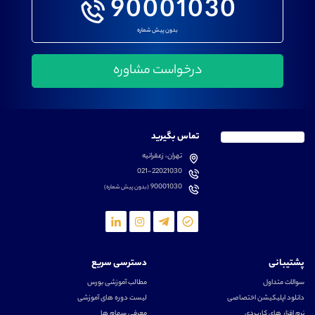
90001030
بدون پیش شماره
تماس بگیرید
تهران، زعفرانیه
021-22021030
90001030
(بدون پیش شماره)
پشتیبانی
دسترسی سریع
سوالات متداول
مطالب آموزشی بورس
دانلود اپلیکیشن اختصاصی
لیست دوره های آموزشی
نرم افزار های کاربردی
معرفی سهام ها