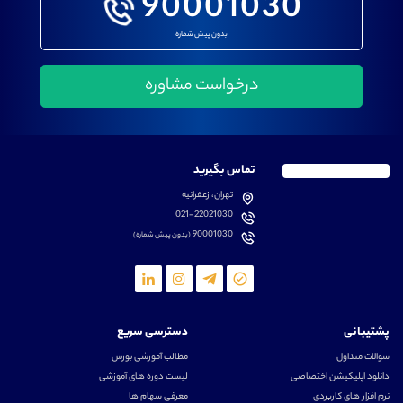
90001030
بدون پیش شماره
تماس بگیرید
تهران، زعفرانیه
021-22021030
90001030
(بدون پیش شماره)
پشتیبانی
دسترسی سریع
سوالات متداول
مطالب آموزشی بورس
دانلود اپلیکیشن اختصاصی
لیست دوره های آموزشی
نرم افزار های کاربردی
معرفی سهام ها