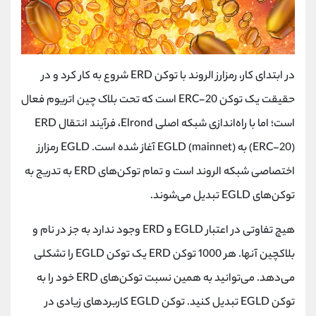
در ابتدای کار، رمزارز الروند با توکن ERD شروع به کار کرد و در
حقیقت یک توکن ERC-20 است که تحت بلاک چین اتریوم فعال
است؛ اما با راه‌اندازی شبکه اصلی Elrond، فرآیند انتقال ERD
(ERC-20) به EGLD (mainnet) آغاز شده است. EGLD رمزارز
اختصاصی شبکه الروند است و تمام توکن‌های ERD به تدریج به
توکن‌های EGLD تبدیل می‌شوند.
هیچ تفاوتی در اعتبار EGLD و ERD وجود ندارد به جز در نام و
بلاکچین آنها. هر 1000 توکن ERD یک توکن EGLD را تشکلی
می‌دهد. می‌توانید به همین نسبت توکن‌های ERD خود را به
توکن EGLD تبدیل کنید. توکن EGLD کاربرد‌های زیادی در