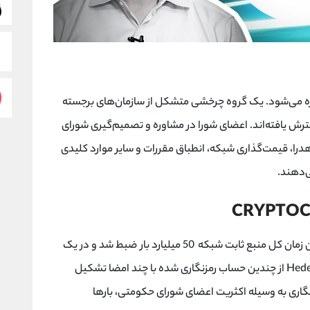
Heder توسط شورای حکومتی Hedera اداره می‌شود. یک گروه چرخشی متشکل از سازمان‌های برجسته
 یافته‌اند. اعضای شورا در مشاوره و تصمیم‌گیری شورای
 هدرا، قیمت‌گذاری شبکه، انطباق مقررات و سایر موارد کلیدی
‌دهند.
CRYPTOC
شبکه Hedera در آگوست 2018 راه‌اندازی شد. در آن زمان کل منبع ثابت شبکه 50 میلیارد بار ضبط شد و در یک
حساب خزانه‌داری Hedera قرار گرفت. خزانه‌داری Hedera از چندین حساب رمزنگاری شده با چند امضا تشکیل
گاری به وسیله اکثریت اعضای شورای حکومتی، بارها