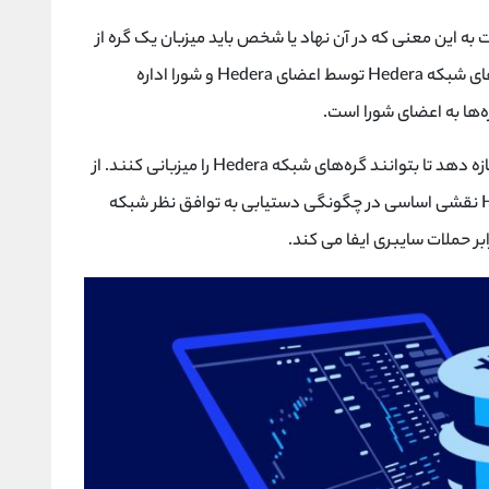
Hed یک شبکه مجاز است به این معنی که در آن نهاد یا شخص باید میزبان یک گره از
Hedera اجازه داشته باشد؛ در حال حاضر تمام گره‌های شبکه Hedera توسط اعضای Hedera و شورا اداره
در آینده Hedera انتظار دارد که به سایر اشخاص اجازه دهد تا بتوانند گره‌های شبکه Hedera را میزبانی کنند. از
طریق مدل اجماع اثبات شده سهام Hedera ، hbars نقشی اساسی در چگونگی دستیابی به توافق نظر شبکه