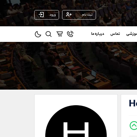
ثبت نام
ورود
پشتیبان فروش
(ایمان پوراسماعیلی)
موزشی
تماس
درباره ما
0
موبایل
09927779040
و
واتساپ
شروع گفتگو
@
تلگرام
@Armteam_admin_por
11
داخلی
107
021-22021030
021-22021040
H
90001030
@alireza.mehrabii
@alirezamehrabi_com
@alirezamehrabi_official