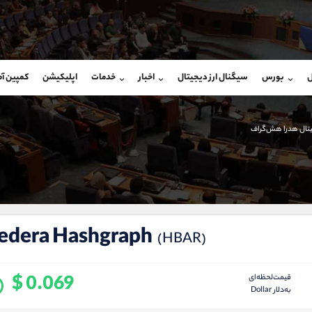
بان فروش
پشتیبان فروش
(فائزه تهرانی)
(یوسف فرخنده)
ل
بورس
سیگنال ارز دیجیتال
اخبار
خدمات
اپلیکیشن
کمپین آ
09101364784
موبایل
9194198792
شروع گفتگو
واتساپ
شروع گفتگ
@Armteam_admin_104
تلگرام
Armteam_admin_33
یتال هدرا هش‌گراف
104
داخلی
8
edera Hashgraph
(HBAR)
$ 0.069
قیمت‌لحظه‌ای
به‌دلار Dollar