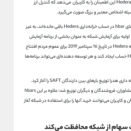
می‌توانند از حساب خزانه‌داری منتقل شوند. شبکه Hedera این اطمینان را به کاربران می‌دهد که کنترل ارز
سیله اشخاص معتبر و بزرگ صورت می‌گیرد.
یک سال پس از راه‌اندازی شبکه، تقریباً همه توکن‌های hbar در حساب خزانه‌داری Hedera باقی مانده‌اند، به غیر
hbars  میلیون hebar) به کاربران اولیه برای آزمایش شبکه به عنوان بخشی از برنامه آزمایش
جامعه داده می‌شود. پس از یک سال آزمایش، شبکه Hedera در تاریخ 16 سپتامبر 2019 برای عموم مردم افتتاح
شد؛ به طوری که هر کسی می‌تواند در شبکه Hedera حساب ایجاد کند و هر توسعه دهنده‌ای می‌تواند برنامه‌ها
چند ساعت پس از آن انتقال به "دسترسی آزاد"، خزانه داری هدرا توزیع بارهای بین دارندگان SAFT را آغاز كرد.
برخی از بارهای اضافی در روزهای بعد به كارمندان، مشاوران، فروشندگان و دیگران توزیع شد؛ علاوه بر این hbars
 کاربران می‌توانند خرید آنها را برای استفاده در شبکه آغاز