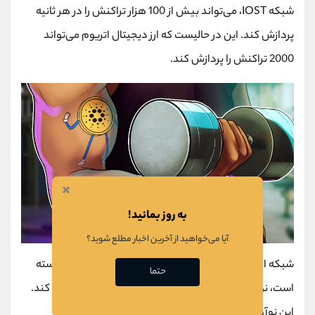
شبکه IOST، می‌تواند بیش از 100 هزار تراکنش را در هر ثانیه
پردازش کند. این در حالیست که ارز دیجیتال اتریوم می‌تواند
2000 تراکنش را پردازش کند.
×
به روز بمانید!
آیا می‌خواهید از آخرین اخبار مطلع شوید؟
شبکه ارز دیجیتال IOST، با طراحی یک بلاکچین جدید توانسته
حتما
است، نوآوری جدیدی در سیستم پردازش تراکنش‌ها ایجاد کند.
این نوآوری‌ها شامل شاردینگ، اثبات باورپذیری و پروتکل