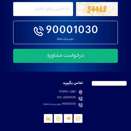
90001030
بدون پیش شماره
تماس بگیرید
تهران، زعفرانیه
021-22021030
90001030
(بدون پیش شماره)