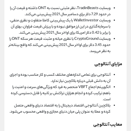
وبسایت TradinBeasts، نظر مثبتی نسبت به ONT داشته و قیمت آن را
در حدود 7.29 دلار برای دسامبر سال 2021 پیش‌بینی می‌کند.
وبسایت WalletInvestor با یک پیش‌بینی کاملا متفاوت و نظری منفی،
با سرمایه‌گذاری در این ارز موافق نبوده و با ریزش قیمت فراوان، بهای آن
را برابر با 0.42 دلار امریکا برای اواخر سال 2021 پیش‌بینی می‌کند.
وبسایت CryptoGround با نظری میانه و مثبت، قیمت هر سکه ONT را
حدود 3.45 دلار برای اواخر سال 2021 پیش‌بینی می‌کند که واقع بینانه‌تر
به نظر می‌رسد.
مزایای آنتالوجی
آنتالوجی برای تمامی اندازه‌های مختلف کسب و کار مناسب بوده و اجرای
آن به دانش قبلی درباره بلاکچین نیاز ندارد.
الگوریتم اجماع VBFT منحصر به فرد که ویژگی‌های سرعت و امنیت را
باهم ترکیب کرده و انجام هزاران تراکنش بر ثانیه را قابل دسترسی کرده
است.
بلاکچین آنتالوجی اقتصاد دیجیتال را به اقتصاد دنیای واقعی متصل
کرده و عملا به عنوان پلی میان دنیای مجازی و واقعی محسوب می‌شود.
معایب آنتالوجی