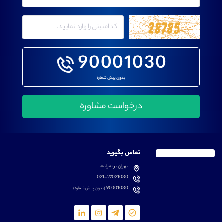
90001030
بدون پیش شماره
تماس بگیرید
تهران، زعفرانیه
021-22021030
90001030
(بدون پیش شماره)