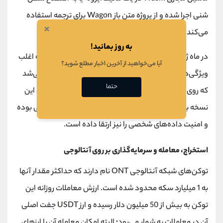
شنی اجرا شده و از پروژه متن باز Wagon برای ترجمه استفاده
×
می‌کند.
به روز بمانید!
در ماه ژوئن سال 2020 نسخه 2.0 آنتالوجی معرفی شد که اغلب
آیا می‌خواهید از آخرین اخبار مطلع شوید؟
ویژگی‌های آن شامل Was-JIT، Multi-VM و Layer 2 می‌شد
حتما
که روی شبکه آزمایشی قبلی اجرا شده بودند. هدف اصلی این
نسخه بهبود مقیاس‌پذیری، عملکرد و وفق‌پذیری آنتالوجی بوده
و امنیت داده‌های شخصی را نیز ارتقا داده است.
استخراج، معامله و سرمایه‌گذاری بر روی آنتالوجی
توکن‌های شبکه آنتالوجی ONT نام دارند که حداکثر مقدار آنها
به 1 میلیارد سکه محدود شده است. ارزش معاملات روزانه این
توکن به بیش از 50 میلیون دلار رسیده و ارز USDT جفت اصلی
آن در معاملات به شمار می‌رود؛ البته امکان معامله آن با ارزهای