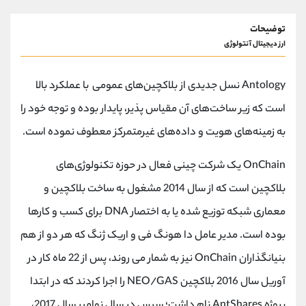
توضیحات
ارز دیجیتال آنتولوژی
Antology نسل جدیدی از بلاکچین‌های عمومی با عملکرد بالا
است که زیر ساخت‌های آن مقیاس پذیر، پایدار بوده و توجه خود را
به زمینه‌های هویت و داده‌های غیرمتمرکز معطوف نموده است.
OnChain یک شرکت چینی فعال در حوزه تکنولوژی‌های
بلاکچین است که از سال 2014 مشغول به ساخت بلاکچین و
معماری شبکه توزیع شده یا به اختصار DNA برای کسب و کارها
بوده است. مدیر عامل دا هونگ فی و اریک ژنگ که هر دو از هم
بنیانگذاران OnChain نیز به شمار می روند، پس از 22 ماه کار در
آوریل سال 2016 بلاکچین NEO/GAS را اجرا کردند که در ابتدا
پروژه AntShares نام داشت؛ سپس در سال نوامبر سال 2017،