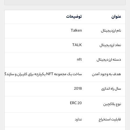
عنوان
توضیحات
نام ارزدیجیتال
Talken
نماد ارزدیجیتال
TALK
دسته ارز دیجیتال
nft
هدف به وجود آمدن
ساخت یک مجموعه NFT یکپارچه برای کاربران و سازندگانی است که به طور یکپارچه با چند زنجیره همکاری می کنند
سال راه اندازی
2018
ERC 20
نوع بلاکچین
قابلیت استخراج
ندارد