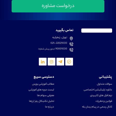
تماس بگیرید
تهران، زعفرانیه
021-22021030
90001030
(بدون پیش شماره)
پشتیبانی
دسترسی سریع
سوالات متداول
مطالب آموزشی بورس
دانلود اپلیکیشن اختصاصی
لیست دوره های آموزشی
نرم افزار های کاربردی
معرفی سهام ها
قوانین و مقررات
تحلیل تکنیکال رمز ارزها
کانال رسمی در پیام رسان بله
درباره ما