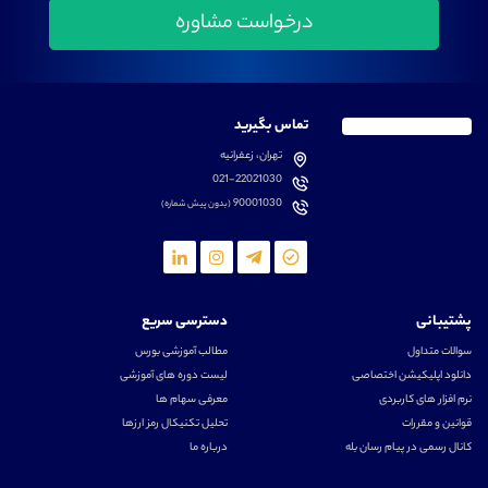
تماس بگیرید
تهران، زعفرانیه
021-22021030
90001030
(بدون پیش شماره)
پشتیبانی
دسترسی سریع
سوالات متداول
مطالب آموزشی بورس
دانلود اپلیکیشن اختصاصی
لیست دوره های آموزشی
نرم افزار های کاربردی
معرفی سهام ها
قوانین و مقررات
تحلیل تکنیکال رمز ارزها
کانال رسمی در پیام رسان بله
درباره ما