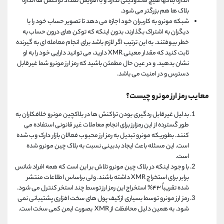
اندازه بلاکها هیچ محدودیتی ندارد و با افزایش تعداد تراکنش ها اندازه
بلاک ها هم بزرگتر می شود.
شبکه مونرو به کاربران خود اجازه می دهد تا تصویر حساب خود را با
دیگران به اشتراک بگذارند، بدون اینکه که توکن های درون حساب به
خطر بیوفتند. به این ترتیب اگر لازم باشد برای انجام معامله ای به گیرنده
ثابت کنید که مقدار معینی XMR دارید، می توانید دارایی خود را به او
نشان بدهید. و در عین حال مطمئن باشید که رمز ارز مونرو شما غیرقابل
دسترس و در امنیت می باشد.
معایب رمز ارز مونرو چیست؟
بدلیل غیرقابل ردگیری بودن تراکنش ها در بلاکچین مونرو خلافکاران به
طور گسترده از این رمزارز برای انجام معاملات غیر قانونی استفاده می
کنند. بطوریکه مونرو تبدیل به رمز ارز محبوب فعالان بازار دارک وب شده
است. این مسئله باعث ایجاد بدبینی نسبت به بلاک چین مونرو شده
است.
با وجود اینکه در بلاک چین مونرو تلاش بر این است که همه افراد شانس
برابر برای استخراج XMR داشته باشند. ولی براساس اطلاعات منتشر
شده تقریباً ۴۳% استخراج این رمز ارز توسط چند استخر کنترل می شود.
رمز ارز مونرو توسط بسیاری ازکیف پول های سخت افزاری پشتیبانی نمی
شود. به همین دلیل محافظت از XMR بصورت ایمن کمی سخت است.