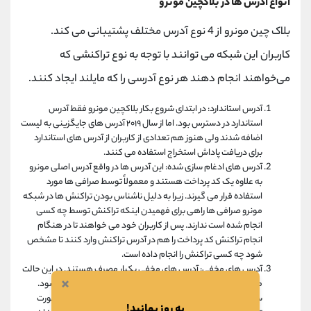
انواع آدرس ها در بلاکچین مونرو
بلاک چین مونرو از 4 نوع آدرس مختلف پشتیبانی می کند.
کاربران این شبکه می توانند با توجه به نوع تراکنشی که
می‌خواهند انجام دهند هر نوع آدرسی را که مایلند ایجاد کنند.
آدرس استاندارد: در ابتدای شروع بکار بلاکچین مونرو فقط آدرس
استاندارد در دسترس بود. اما از سال ۲۰۱۹ آدرس های جایگزینی به لیست
اضافه شدند ولی هنوز هم تعدادی از کاربران از آدرس های استاندارد
برای دریافت پاداش استخراج استفاده می کنند.
آدرس های ادغام سازی شده: این آدرس ها در واقع آدرس اصلی مونرو
به علاوه یک کد پرداخت هستند و معمولاً توسط صرافی ها مورد
استفاده قرار می گیرند. زیرا به دلیل ناشناس بودن تراکنش ها در شبکه
مونرو صرافی ها راهی برای فهمیدن اینکه تراکنش توسط چه کسی
انجام شده است ندارند. پس از کاربران خود می خواهند تا در هنگام
انجام تراکنش کد پرداخت را هم در آدرس تراکنش وارد کنند تا مشخص
شود چه کسی تراکنش را انجام داده است.
آدرس های مخفی: آدرس های مخفی یکبار مصرف هستند. در این حالت
×
مبلغ مورد نظر مستقیما از یک آدرس به آدرس دیگر واریز نمی شود.
سازوکار آدرس های مخفی به این شکل است که فرستنده به صورت
به روز بمانید!