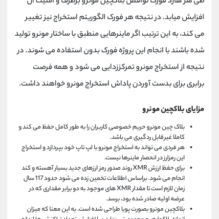
طی هر هارد فورک نواقص بلاکچین مونرو برطرف و امنیت آن
افزایش میابد. در نتیجه هر فورک الگوریتم استخراج نیز تغییر
می کند، به این ترتیب اگر ماینرهایی منطبق با ساختار مونرو تولید
شده باشند با انجام این پروژه فورک بدون استفاده می شوند. در
نتیجه از استخراج مونرو تمرکززدایی می شود و همه فرصت
برابری برای بدست آوردن پاداش استخراج مونرو خواهند داشت.
مزایای بلاکچین مونرو
بلاک چین مونرو حریم خصوصی کاربران را به طور کامل حفظ می کند و
کاملا غیرقابل ردگیری می باشد.
هر فردی می تواند به استخراج مونرو با لپ تاپ خود بپردازد و استخراج
این رمزارز در انحصار ماینرها نیست.
برای حفظ ارزش XMR روند صدور رمز ارزهای جدید بسیار آهسته و کند
انجام می شود. براساس اطلاعات تخمین زده می شود حدود 117 سال
زمان لازم است تا مقدار XMR های موجود به دو برابر مقداری که در
عرضه اولیه صادر شده بود، برسد.
بلاکچین مونرو بصورت پویا طراحی شده است. به این معنا که میزان