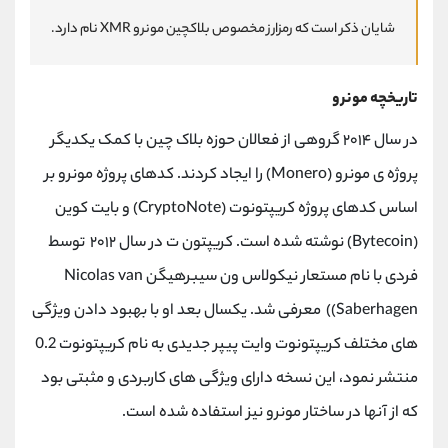
شایان ذکر است که رمزارز مخصوص بلاکچین مونرو XMR نام دارد.
تاریخچه مونرو
در سال ۲۰۱۴ گروهی از فعالان حوزه بلاک چین با کمک یکدیگر
پروژه ی مونرو (Monero) را ایجاد کردند. کدهای پروژه مونرو بر
اساس کدهای پروژه کریپتونوت (CryptoNote) و بایت کوین
(Bytecoin) نوشته شده است. کریپتون ت در سال ۲۰۱۲ توسط
فردی با نام مستعار نیکولاس ون سیبرهیگن Nicolas van
Saberhagen)) معرفی شد. یکسال بعد او با بهبود دادن ویژگی
های مختلف کریپتونوت وایت پیپر جدیدی به نام کریپتونوت 0.2
منتشر نمود، این نسخه دارای ویژگی های کاربردی و مثبتی بود
که از آنها در ساختار مونرو نیز استفاده شده است.