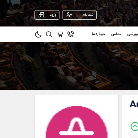
ثبت نام
ورود
پشتیبان فروش
(محسن یزدی)
موزشی
تماس
درباره ما
0
موبایل
09304891085
و
واتساپ
شروع گفتگو
@
تلگرام
@Armteam_admin_103
11
داخلی
103
021-22021030
021-22021040
A
90001030
@alireza.mehrabii
@alirezamehrabi_com
@alirezamehrabi_official