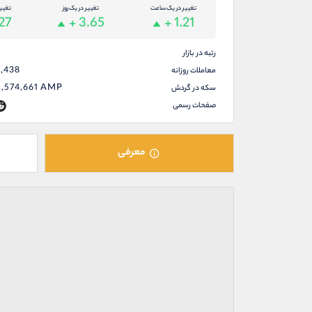
تغییر در یک ساعت
تغییر در یک روز
تغیی
.27
+ 3.65
+ 1.21
رتبه در بازار
8,438
معاملات روزانه
,574,661
AMP
سکه در گردش
صفحات رسمی
معرفی