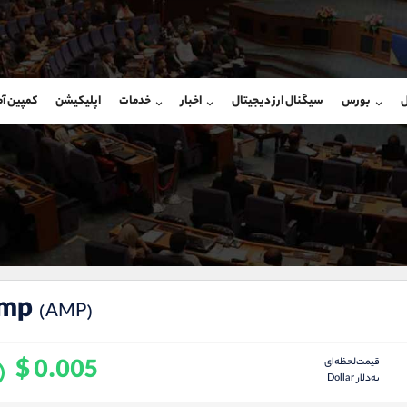
بان فروش
پشتیبان فروش
(ایمان پوراسماعیلی)
(یوسف فرخنده)
ل
بورس
سیگنال ارز دیجیتال
اخبار
خدمات
اپلیکیشن
کمپین آ
09927779040
موبایل
9194198792
شروع گفتگو
واتساپ
شروع گفتگ
@Armteam_admin_por
تلگرام
Armteam_admin_33
107
داخلی
8
mp
(AMP)
$ 0.005
قیمت‌لحظه‌ای
به‌دلار Dollar