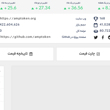
ر در یک هفته
تغییر در یک ماه
تغییر در دو ماه
تغییر در سه ماه
+ 25.6
+ 27.34
+ 36.56
+ 8
https://amptoken.org
168
وب سایت
422,604,626
41,02
حجم بازار
0
80,722
عرضه کل
https://github.com/amptoken
صفحه پروژه در Github
چارت قیمت
تاریخچه قیمت
ع
ن
ن
د