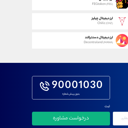
FEGtoken
(FEG)
ارز دیجیتال چیلیز
Chiliz
(CHZ)
ارز دیجیتال دسنترالند
Decentraland
(MANA)
90001030
بدون پیش شماره
ثبت