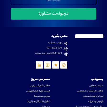
بدون پیش شماره
تماس بگیرید
تهران، زعفرانیه
021-22021030
90001030
(بدون پیش شماره)
پشتیبانی
دسترسی سریع
سوالات متداول
مطالب آموزشی بورس
دانلود اپلیکیشن اختصاصی
لیست دوره های آموزشی
نرم افزار های کاربردی
معرفی سهام ها
قوانین و مقررات
تحلیل تکنیکال رمز ارزها
کانال رسمی در پیام رسان بله
درباره ما