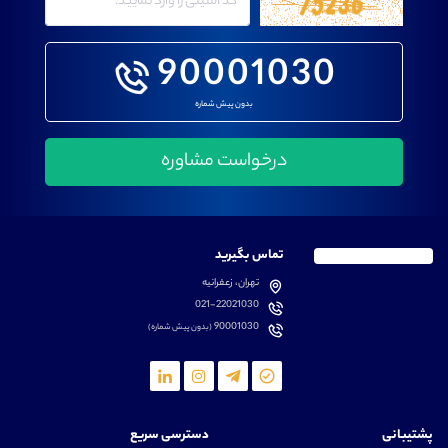
90001030
بدون پیش شماره
تماس بگیرید
تهران، زعفرانیه
021-22021030
90001030
(بدون پیش شماره)
پشتیبانی
دسترسی سریع