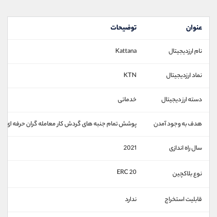
عنوان
توضیحات
نام ارزدیجیتال
Kattana
نماد ارزدیجیتال
KTN
دسته ارز دیجیتال
خدماتی
هدف به وجود آمدن
پوشش تمام جنبه های گردش کار معامله گران حرفه ای
سال راه اندازی
2021
ERC 20
نوع بلاکچین
قابلیت استخراج
ندارد