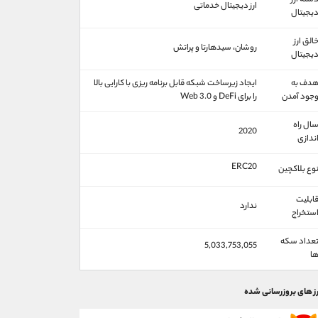
سته ارز
ارز دیجیتال خدماتی
یجیتال
الق ارز
روشان، سیدهارتا و پراتش
یجیتال
دف به
ایجاد زیرساخت شبکه قابل برنامه ریزی با کارایی بالا
جود آمدن
را برای DeFi و Web 3.0
ال راه
2020
ندازی
ERC20
وع بلاکچین
ابلیت
ندارد
ستخراج
عداد سکه
5,033,753,055
ا
رز های بروزرسانی شده