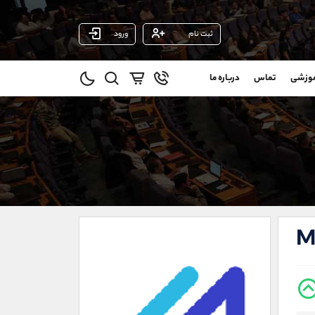
ثبت نام
ورود
پشتیبان فروش
(ایمان پوراسماعیلی)
موزشی
تماس
درباره ما
0
موبایل
09927779040
و
واتساپ
شروع گفتگو
@
تلگرام
@Armteam_admin_por
1
داخلی
107
021-22021030
021-22021040
M
90001030
@alireza.mehrabii
@alirezamehrabi_com
@alirezamehrabi_official