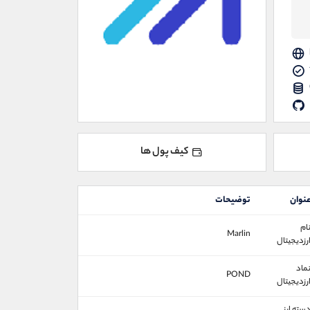
کیف پول ها
نوان
توضیحات
ام
Marlin
رزدیجیتال
ماد
POND
رزدیجیتال