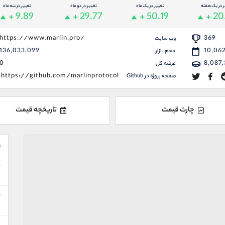
ر در یک هفته
تغییر در یک ماه
تغییر در دو ماه
تغییر در سه ماه
+ 9.89
+ 29.77
+ 50.19
+ 20
https://www.marlin.pro/
369
وب سایت
136,033,099
10,06
حجم بازار
0
8,087,
عرضه کل
https://github.com/marlinprotocol
صفحه پروژه در Github
چارت قیمت
تاریخچه قیمت
ع
ن
ا
ن
ا