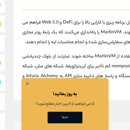
Marlin یک پروتکل باز است که زیرساخت شبکه قابل برنامه ریزی با کارایی بالا را برای DeFi و Web 3.0 فراهم می
کند. گره‌های شبکه مارلین که متانود نامیده می‌شوند، MarlinVM را راه‌اندازی می‌کنند که یک رابط روتر مجازی
ای سفارشی‌سازی شده و انجام محاسبات لبه را انجام دهند.
همپوشانی های قابل توجهی که می توانند با استفاده از MarlinVM ساخته شوند عبارتند از: بلوک چندپخشی
کم تأخیر به بلاک چین های مقیاس، همگام سازی mempool کم تأخیر برای آربیتراژورها، شبکه های مش، شبکه
های ناشناس مانند میکس نت ها، بهینه سازی دستگاه و پاسخ های ذخیره سازی API به Infura، Alchemy و
×
به روز بمانید!
آیا می‌خواهید از آخرین اخبار مطلع شوید؟
حتما