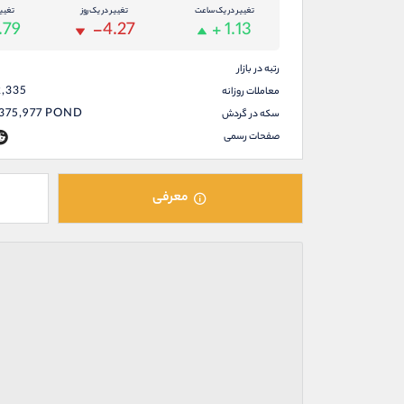
تغییر در یک ساعت
تغییر در یک روز
تغیی
.79
-4.27
+ 1.13
رتبه در بازار
2,335
معاملات روزانه
375,977
POND
سکه در گردش
صفحات رسمی
معرفی