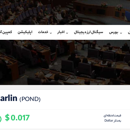
بان فروش
پشتیبان فروش
(فائزه تهرانی)
(محسن یزدی)
ل
بورس
سیگنال ارز دیجیتال
اخبار
خدمات
اپلیکیشن
کمپین آ
09101364784
موبایل
9304891085
شروع گفتگو
واتساپ
شروع گفتگ
@Armteam_admin_104
تلگرام
Armteam_admin_103
104
داخلی
03
arlin
(POND)
$ 0.017
قیمت‌لحظه‌ای
به‌دلار Dollar