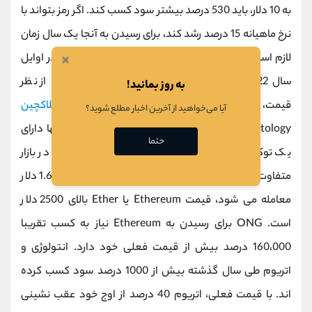
به 10 دلار، باید 530 درصد بیشتر سود کسب کند. اگر رمز بتواند با
نرخ ماهیانه 15 درصد رشد کند، برای رسیدن به آنجا یک سال زمان
×
لازم است. این بدان معناست که قیمت ONG می تواند در اوایل
سال 2022 به 10 دلار برسد. (ONG) در مقابل اتریوم: از نظر
به روز بمانید!
قیمت، عملکرد و عرضه توکن در مقایسه است.
بلاکچین
آیا می‌خواهید از آخرین اخبار مطلع شوید؟
Ontology یکی از رقبای Ethereum است. هر یک از آنها دارای
حتما
یک توکن سودمندی پلت فرم هستند که قیمت آنها در بازار
متفاوت است. در حالی که توکن Ontology با قیمت 1.60 دلار
معامله می شود، قیمت Ethereum یا Ether بالای 2500 دلار
است. ONG برای رسیدن به Ethereum نیاز به کسب تقریبا
160،000 درصد بیش از قیمت فعلی خود دارد. انتولوژی و
اتریوم طی سال گذشته بیش از 1000 درصد سود کسب کرده
اند. با قیمت فعلی، اتریوم 40 درصد از اوج خود عقب نشینی