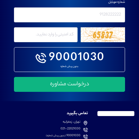
شماره موبایل
90001030
بدون پیش شماره
تماس بگیرید
تهران، زعفرانیه
021-22021030
90001030
(بدون پیش شماره)