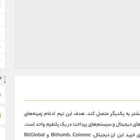
ه
آ
س
ن
ق
ت
ا
ین را بیشتر به یکدیگر متصل کند. هدف این تیم ادغام زمینه‌های
های دیجیتال و سیستم‌های پرداخت در یک پلتفرم واحد است.
در حال حاضر بهترین صرافی های ارز دیجیتال برای خرید این ارز دیجیتال، Bithumb، Coinone و BitGlobal