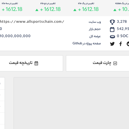
ر در یک هفته
تغییر در یک ماه
تغییر در دو ماه
تغییر در سه ماه
+ 1612.18
+ 1612.18
+ 1612.18
+ 10
https://www.allsportschain.com/
3,278
وب سایت
0
542,9
حجم بازار
10,000,000,000
0
SOC
عرضه کل
صفحه پروژه در Github
چارت قیمت
تاریخچه قیمت
ع
ن
ن
د