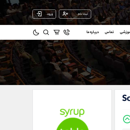
ثبت نام
ورود
پشتیبان فروش
(ایمان پوراسماعیلی)
موزشی
تماس
درباره ما
0
موبایل
09927779040
و
واتساپ
شروع گفتگو
@
تلگرام
@Armteam_admin_por
1
داخلی
107
021-22021030
021-22021040
S
90001030
@alireza.mehrabii
@alirezamehrabi_com
@alirezamehrabi_official