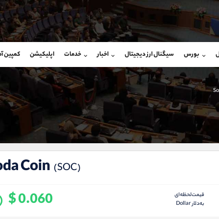
بان فروش
پشتیبان فروش
(محسن یزدی)
(فائزه تهرانی)
ل
بورس
سیگنال ارز دیجیتال
اخبار
خدمات
اپلیکیشن
کمپین آ
09304891085
موبایل
9101364784
شروع گفتگو
واتساپ
شروع گفتگ
@Armteam_admin_103
تلگرام
Armteam_admin_104
So
103
داخلی
04
oda Coin
(SOC)
$ 0.060
قیمت‌لحظه‌ای
به‌دلار Dollar