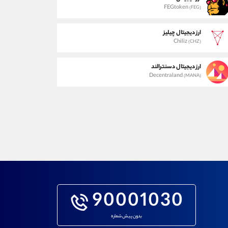
FEGtoken
(FEG)
ارز دیجیتال چیلیز
Chiliz
(CHZ)
ارز دیجیتال دسنترالند
Decentraland
(MANA)
90001030
بدون پیش شماره