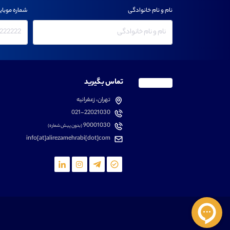
نام و نام خانوادگی
شماره موبای
تماس بگیرید
تهران، زعفرانیه
021-22021030
90001030
(بدون پیش شماره)
info[at]alirezamehrabi[dot]com