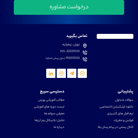
تماس بگیرید
تهران، زعفرانیه
021-22021030
90001030
(بدون پیش شماره)
پشتیبانی
دسترسی سریع
سوالات متداول
مطالب آموزشی بورس
دانلود اپلیکیشن اختصاصی
لیست دوره های آموزشی
نرم افزار های کاربردی
معرفی سهام ها
قوانین و مقررات
تحلیل تکنیکال رمز ارزها
کانال رسمی در پیام رسان بله
درباره ما