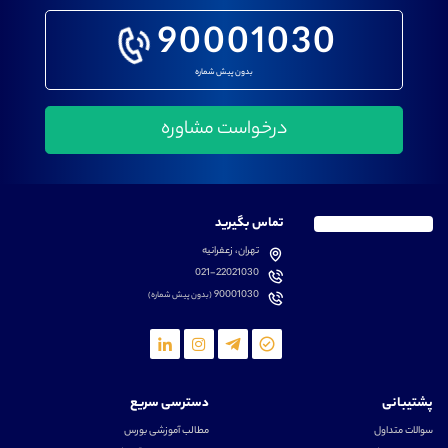
90001030
بدون پیش شماره
تماس بگیرید
تهران، زعفرانیه
021-22021030
90001030
(بدون پیش شماره)
پشتیبانی
دسترسی سریع
سوالات متداول
مطالب آموزشی بورس