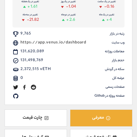
موبایل
09927779040
تغییر در یک ساعت
تغییر در یک روز
تغییر در یک هفته
+ 1.61
-1.04
-0.16
واتساپ
شروع گفتگو
تغییر در یک ماه
تغییر در دو ماه
تغییر در سه ماه
تلگرام
@Armteam_admin_por
-21.82
+ 2.6
+ 4
داخلی
107
9,765
رتبه در بازار
پشتیبان فروش
(یوسف فرخنده)
https://app.venus.io/dashboard
وب سایت
موبایل
131,620,089
09194198792
معاملات روزانه
واتساپ
شروع گفتگو
131,498,769
حجم بازار
تلگرام
@Armteam_admin_33
2,372,515
vETH
سکه در گردش
داخلی
118
0
عرضه کل
صفحات رسمی
اطلاعات تماس
(دفتر فروش)
صفحه پروژه در Github
تلفن
021-22021030
تلفن
021-22021040
بدون پیش شماره
90001030
معرفی
چارت قیمت
اینستاگرام
@alireza.mehrabii
کانال تلگرام
@alirezamehrabi_com