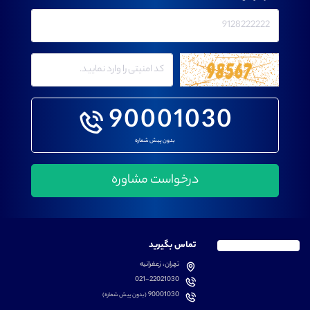
90001030
بدون پیش شماره
تماس بگیرید
تهران، زعفرانیه
021-22021030
90001030
(بدون پیش شماره)