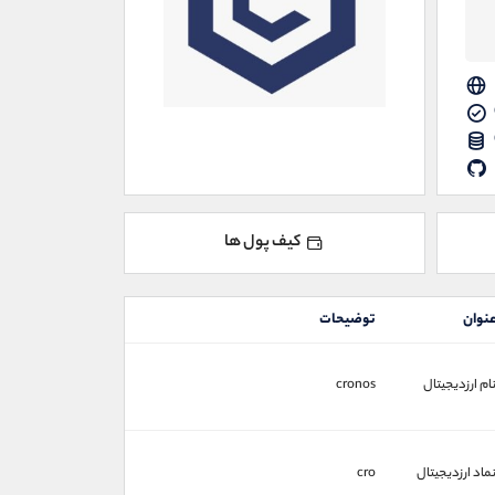
کیف پول ها
نوان
توضیحات
ام ارزدیجیتال
cronos
ماد ارزدیجیتال
cro