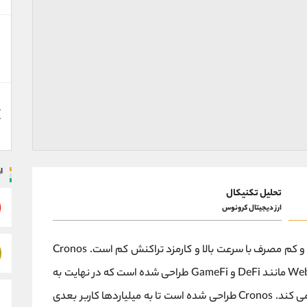
د
د
ه
آ
ا
تحلیل تکنیکال
ارز دیجیتال کرونوس
کرونوس یک بلاک چین عمومی غیرمتمرکز، منبع باز و کم مصرف با سرعت بالا و کارمزد تراکنش کم است. Cronos
برای پشتیبانی از اقتصاد سازندگان با برنامه های Web3 مانند DeFi و GameFi طراحی شده است که در نهایت به
عنوان زیرساخت اساسی برای یک متاورس باز عمل می کند. Cronos طراحی شده است تا به میلیاردها کاربر بعدی