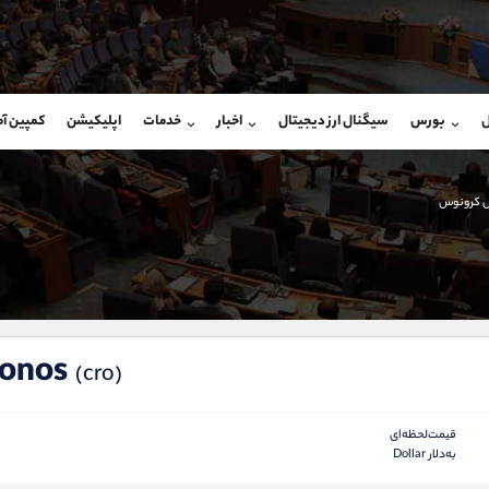
بان فروش
پشتیبان فروش
(محسن یزدی)
(یوسف فرخنده)
ل
بورس
سیگنال ارز دیجیتال
اخبار
خدمات
اپلیکیشن
کمپین آ
09304891085
موبایل
9194198792
شروع گفتگو
واتساپ
شروع گفتگ
@Armteam_admin_103
تلگرام
Armteam_admin_33
ال کرونوس
103
داخلی
8
ronos
(cro)
قیمت‌لحظه‌ای
به‌دلار Dollar