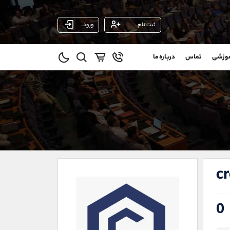
ثبت نام
ورود
پشتیبان فروش
(ایمان پوراسماعیلی)
موزشی
تماس
درباره ما
0
موبایل
09927779040
و
واتساپ
شروع گفتگو
@
تلگرام
@Armteam_admin_por
11
داخلی
107
021-22021030
021-22021040
c
90001030
@alireza.mehrabii
@alirezamehrabi_com
0
@alirezamehrabi_official