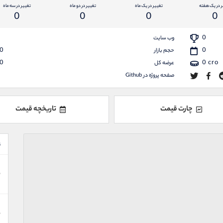
ر در یک هفته
تغییر در یک ماه
تغییر در دو ماه
تغییر در سه ماه
0
0
0
0
0
وب سایت
0
0
حجم بازار
0
0
cro
عرضه کل
صفحه پروژه در Github
چارت قیمت
تاریخچه قیمت
ع
ن
ن