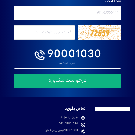
شماره موبایل
90001030
بدون پیش شماره
تماس بگیرید
تهران، زعفرانیه
021-22021030
90001030
(بدون پیش شماره)