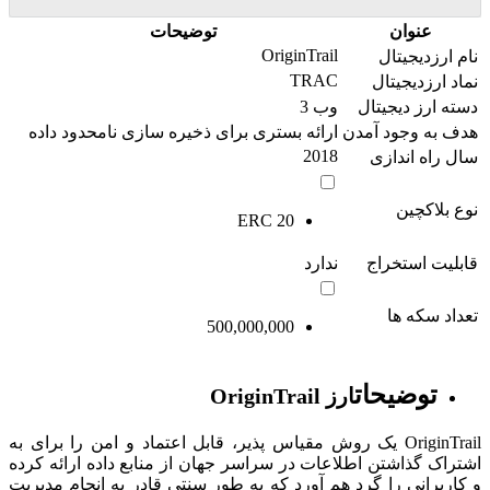
عنوان
توضیحات
OriginTrail
نام ارزدیجیتال
TRAC
نماد ارزدیجیتال
دسته ارز دیجیتال
وب 3
هدف به وجود آمدن
ارائه بستری برای ذخیره سازی نامحدود داده
2018
سال راه اندازی
نوع بلاکچین
ERC 20
قابلیت استخراج
ندارد
تعداد سکه ها
500,000,000
توضیحات
ارز OriginTrail
OriginTrail یک روش مقیاس‌ پذیر، قابل اعتماد و امن را برای به
اشتراک گذاشتن اطلاعات در سراسر جهان از منابع داده ارائه کرده
و کاربرانی را گرد هم آورد که به طور سنتی قادر به انجام مدیریت