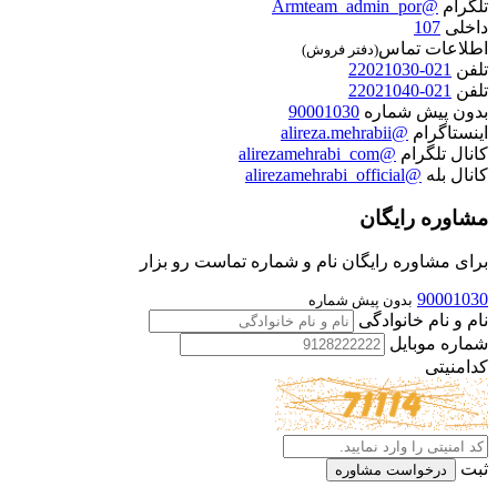
تلگرام
@Armteam_admin_por
داخلی
107
اطلاعات تماس
(دفتر فروش)
تلفن
021-22021030
تلفن
021-22021040
بدون پیش شماره
90001030
اینستاگرام
@alireza.mehrabii
کانال تلگرام
@alirezamehrabi_com
کانال بله
@alirezamehrabi_official
مشاوره رایگان
برای مشاوره رایگان نام و شماره تماست رو بزار
90001030
بدون پیش شماره
نام و نام خانوادگی
شماره موبایل
کدامنیتی
ثبت