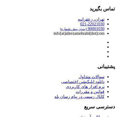
تماس بگیرید
تهران، زعفرانیه
021-22021030
90001030
(بدون پیش شماره)
info[at]alirezamehrabi[dot]com
پشتیبانی
سوالات متداول
دانلود اپلیکیشن اختصاصی
نرم افزار های کاربردی
قوانین و مقررات
کانال رسمی در پیام رسان بله
دسترسی سریع