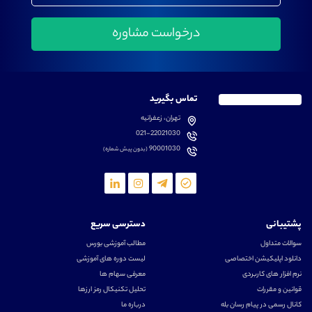
تماس بگیرید
تهران، زعفرانیه
021-22021030
90001030
(بدون پیش شماره)
پشتیبانی
دسترسی سریع
سوالات متداول
مطالب آموزشی بورس
دانلود اپلیکیشن اختصاصی
لیست دوره های آموزشی
نرم افزار های کاربردی
معرفی سهام ها
قوانین و مقررات
تحلیل تکنیکال رمز ارزها
کانال رسمی در پیام رسان بله
درباره ما