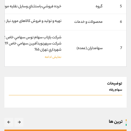
کانال بله
@alirezamehrabi_official
5
گروه
خرده فروشي،باستثناي وسايل نقليه موتور
تهیه و تولید و فروش کالاهای مورد نیاز عم
6
محصولات و خدمات
شركت بازتاب سهام توس سهامي خاص 42%
شركت سپهرنويدآفرين سهامي خاص 19%
7
سهامداران (عمده)
شهرداري تهران 6%
توضیحات
سهام رفاه
ترین ها