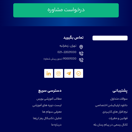
تماس بگیرید
تهران، زعفرانیه
021-22021030
90001030
(بدون پیش شماره)
پشتیبانی
دسترسی سریع
سوالات متداول
مطالب آموزشی بورس
دانلود اپلیکیشن اختصاصی
لیست دوره های آموزشی
نرم افزار های کاربردی
معرفی سهام ها
قوانین و مقررات
تحلیل تکنیکال رمز ارزها
کانال رسمی در پیام رسان بله
درباره ما