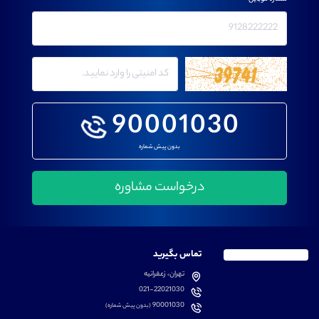
90001030
بدون پیش شماره
تماس بگیرید
تهران، زعفرانیه
021-22021030
90001030
(بدون پیش شماره)