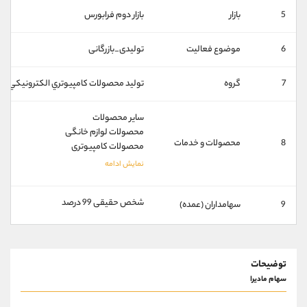
کانال بله
@alirezamehrabi_official
5
بازار
بازار دوم فرابورس
6
موضوع فعالیت
تولیدی_بازرگانی
7
گروه
توليد محصولات كامپيوتري الكترونيكي ون
ساير محصولات
محصولات لوازم خانگی
8
محصولات و خدمات
محصولات کامپيوتری
شخص حقیقی 99 درصد
9
سهامداران (عمده)
توضیحات
سهام مادیرا